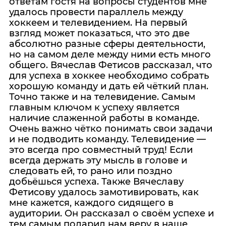
ответам гостя на вопросы студентов мне
удалось провести параллель между
хоккеем и телевидением. На первый
взгляд может показаться, что это две
абсолютно разные сферы деятельности,
но на самом деле между ними есть много
общего. Вячеслав Фетисов рассказал, что
для успеха в хоккее необходимо собрать
хорошую команду и дать ей чёткий план.
Точно также и на телевидение. Самым
главным ключом к успеху является
наличие слаженной работы в команде.
Очень важно чётко понимать свои задачи
и не подводить команду. Телевидение —
это всегда про совместный труд! Если
всегда держать эту мысль в голове и
следовать ей, то рано или поздно
добьёшься успеха. Также Вячеславу
Фетисову удалось замотивировать, как
мне кажется, каждого сидящего в
аудитории. Он рассказал о своём успехе и
тем самым подарил нам веру в наше