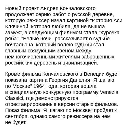
Новый проект Андрея Кончаловского
продолжает серию работ о русской деревне,
которую режиссер начал картиной "История Аси
Клячиной, которая любила, да не вышла
замуж", а следующим фильмом стала "Курочка
ряба". "Белые ночи" рассказывает о судьбе
почтальона, который волею судьбы стал
главным связующим звеном между
немногочисленным
и жителями заброшенных
российских деревень и цивилизацией.
Кроме фильма Кончаловского в Венеции будет
показана картина Георгия Данелия "Я шагаю
по Москве" 1964 года, которая вошла
в специальную конкурсную программу Venezia
Classici, где демонстрируются
отреставрированн
ые версии старых фильмов.
Показ фильма "Я шагаю по Москве" пройдет 4
сентября, однако самого режиссера на нем
не будет.