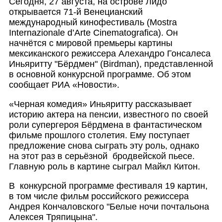
Сегодня, 27 августа, на острове Лидо
открывается 71-й Венецианский
международный кинофестиваль
(Mostra
Internazionale d’Arte Cinematografica)
. Он
начнётся с мировой премьеры картины
мексиканского режиссера Алехандро Гонсалеса
Иньяритту "Бёрдмен" (Birdman), представленной
в основной конкурсной программе. Об этом
сообщает РИА «Новости».
«Черная комедия» Иньяритту рассказывает
историю актера на пенсии, известного по своей
роли супергероя Бёрдмена в фантастическом
фильме прошлого столетия. Ему поступает
предложение снова сыграть эту роль, однако
на этот раз в серьёзной бродвейской пьесе.
Главную роль в картине сыграл Майкл Китон.
В конкурсной программе фестиваля 19 картин,
в том числе фильм российского режиссера
Андрея Кончаловского "Белые ночи почтальона
Алексея Тряпицына".