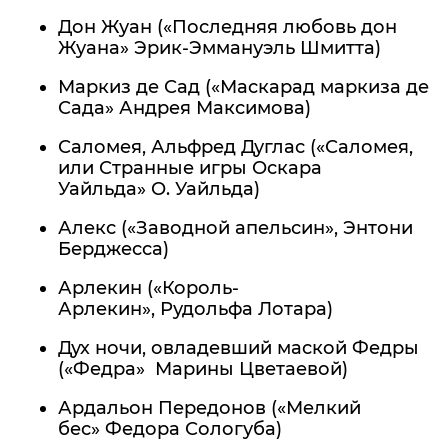
Дон Жуан («Последняя любовь дон
Жуана» Эрик-Эммануэль Шмитта)
Маркиз де Сад («Маскарад маркиза де
Сада» Андрея Максимова)
Саломея, Альфред Дуглас («Саломея,
или Странные игры Оскара
Уайльда» О. Уайльда)
Алекс («Заводной апельсин», Энтони
Берджесса)
Арлекин («Король-
Арлекин», Рудольфа Лотара)
Дух ночи, овладевший маской Федры
(«Федра» Марины Цветаевой)
Ардальон Передонов («Мелкий
бес» Федора Сологуба)