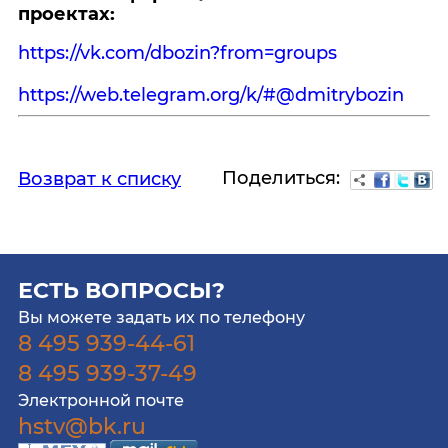
проектах:
https://vk.com/dbozin?from=groups
https://web.telegram.org/k/#@dmitrybozin
Поделиться:
Возврат к списку
ЕСТЬ ВОПРОСЫ?
Вы можете задать их по телефону
8 495 939-44-61
8 495 939-37-49
Электронной почте
hstv@bk.ru