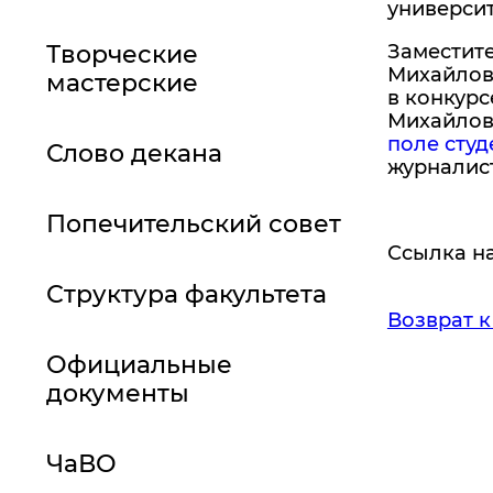
университ
Творческие
Заместит
Михайлов
мастерские
в конкурс
Михайлов
поле сту
Слово декана
журналис
Попечительский совет
Ссылка на
Структура факультета
Возврат к
Официальные
документы
ЧаВО