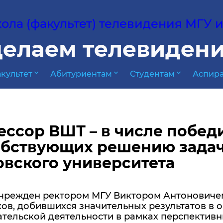
ла (факультет) телевидения МГУ им
елаем телевидени
expand_more
expand_more
expand_more
культет
Абитуриентам
Студентам
Аспира
ссор ВШТ – в числе победи
обствующих решению задач
вского университета
учрежден ректором МГУ Виктором Антоновиче
ов, добившихся значительных результатов в 
ательской деятельности в рамках перспектив