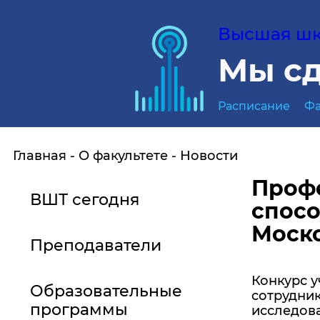
Высшая шко
Мы сд
Расписание
Фа
Главная
О факультете
Новости
Профе
ВШТ сегодня
спос
Моско
Преподаватели
Конкурс 
Образовательные
сотрудник
программы
исследов