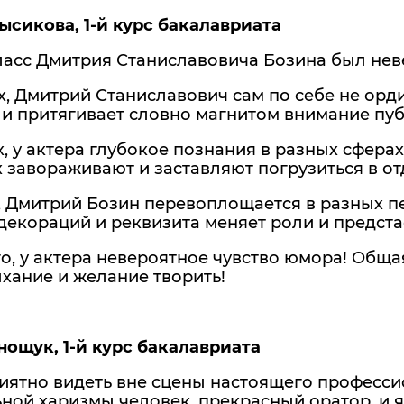
ысикова, 1-й курс бакалавриата
ласс Дмитрия Станиславовича Бозина был нев
, Дмитрий Станиславович сам по себе не орд
и притягивает словно магнитом внимание пуб
, у актера глубокое познания в разных сфера
 завораживают и заставляют погрузиться в о
, Дмитрий Бозин перевоплощается в разных пе
декораций и реквизита меняет роли и предста
о, у актера невероятное чувство юмора! Общая
хание и желание творить!
нощук, 1-й курс бакалавриата
иятно видеть вне сцены настоящего професси
ной харизмы человек, прекрасный оратор, и я