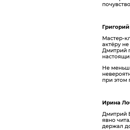
почувство
Григорий 
Мастер-кл
актёру не
Дмитрий п
настоящим
Не меньше
невероятн
при этом 
Ирина Ло
Дмитрий 
явно чита
держал до