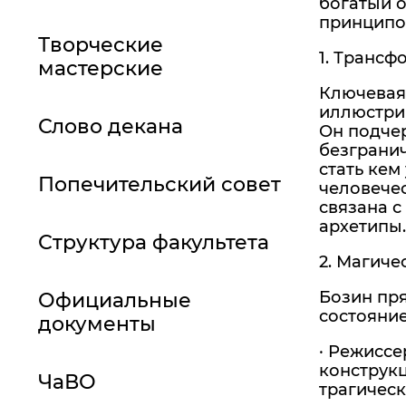
богатый 
принципов
Творческие
1. Трансф
мастерские
Ключевая
иллюстрир
Слово декана
Он подчер
безграни
стать кем
Попечительский совет
человечес
связана с
архетипы.
Структура факультета
2. Магиче
Бозин пря
Официальные
состояние
документы
· Режиссе
конструкц
ЧаВО
трагическ