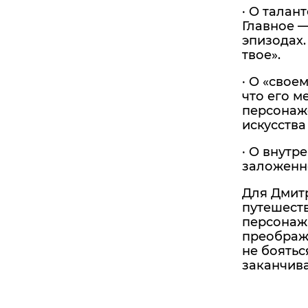
· О талан
Главное —
эпизодах.
твое».
· О «свое
что его м
персонаже
искусства
· О внутр
заложенно
Для Дмитр
путешеств
персонажа
преображе
не боятьс
заканчив