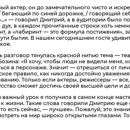
ый актер, он до замечательного чисто и искре
 / бегающий по синей дорожке, / говорящий себ
..» — говорил Дмитрий, а в аудитории было по
 дух, в каждом прочитанные строки хоть немн
т, а «лабиринт — это формула постижения», з
сути бытия. В нашем сегодняшнем госте удиви
кое.
ь разговор тянулась красной нитью тема — теа
озина: «Я хочу, чтобы люди не видели меня, к
ься в персонаже. Значит — отрешиться от личн
ское правило, как никогда достойно уважения.
анию. Только если актеры, режиссеры — все, 
усство сможет достичь своей высшей цели и д
важный урок я получила в самом конце мастер
о к жизни. Такие слова говорили Дмитрию еще 
 что есть сейчас, — лучшее». Пожалуй, это знан
отреть на мир широко открытыми глазами. Тог