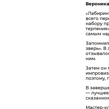
Вероника
«Лабиринт
всего пер
набору пр
терпения»
самым на
Запомнилс
зверь». В
отзывалос
ним.
Затем он 
импровиза
поэтому, 
В заверше
— лучшее.
сказанном
Мастер-кл