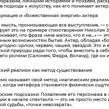
образами, личными историями и поэзией, рас
 подхода к искусству, как его понимает актер
ормация и «божественная энергия» актера
 мысль, пронизывающая все выступление, — с
ует это на примере стихотворения Николая Заб
кивает, что фраза «мне жалко, что я не...» — эт
чным возможностям бытия. Актер, обладая «б
 угодно: орлом, червем, чашей, звездой. Это и 
кой природы ради того, чтобы вместить в себ
 его ролями (Саломея, Федра, Воланд), где он 
ский реализм как метод существования
мо называет свой метод «магическим реализм
, когда метафора становится физически ощут
рские подсказки: Появление его персонажа в
ии в начале спектакля — это не просто место 
ой судьбы, «точки невозврата».