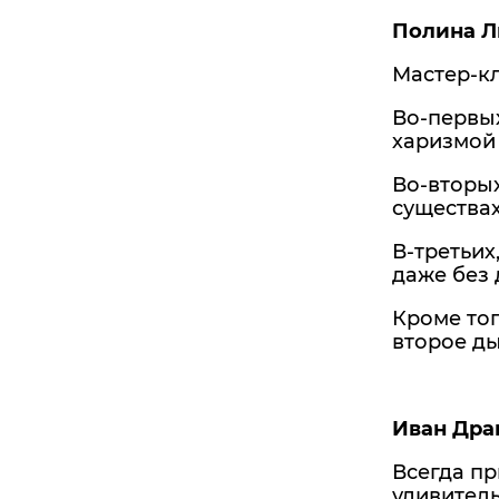
Полина Л
Мастер-к
Во-первых
харизмой 
Во-вторых
существах
В-третьих
даже без 
Кроме тог
второе ды
Иван Дра
Всегда пр
удивитель