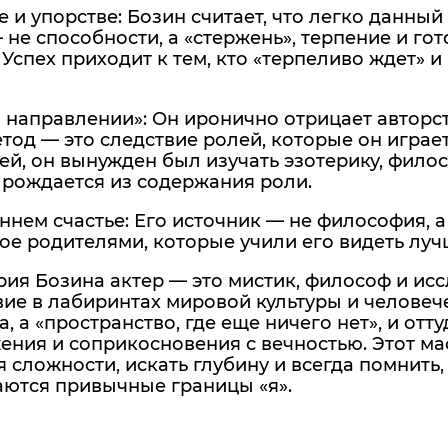
те и упорстве: Бозин считает, что легко данный
 не способности, а «стержень», терпение и го
 Успех приходит к тем, кто «терпеливо ждет» и 
м направлении»: Он иронично отрицает авторст
етод — это следствие ролей, которые он играе
й, он вынужден был изучать эзотерику, фило
 рождается из содержания роли.
еннем счастье: Его источник — не философия, 
е родителями, которые учили его видеть лучш
ия Бозина актер — это мистик, философ и исс
ие в лабиринтах мировой культуры и человеч
, а «пространство, где еще ничего нет», и от
ния и соприкосновения с вечностью. Этот ма
я сложности, искать глубину и всегда помнить, 
аются привычные границы «я».