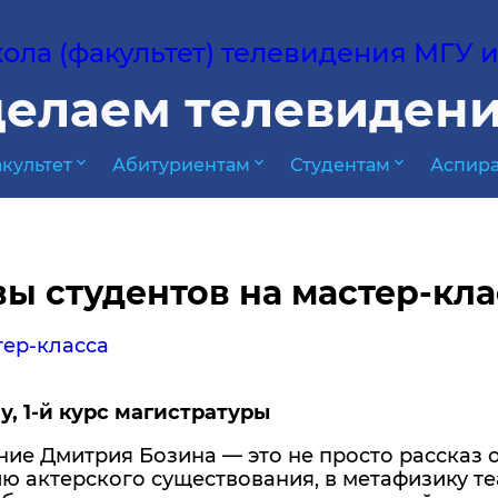
ла (факультет) телевидения МГУ им
елаем телевидени
expand_more
expand_more
expand_more
культет
Абитуриентам
Студентам
Аспира
ы студентов на мастер-кл
тер-класса
, 1-й курс магистратуры
ие Дмитрия Бозина — это не просто рассказ о
 актерского существования, в метафизику теа