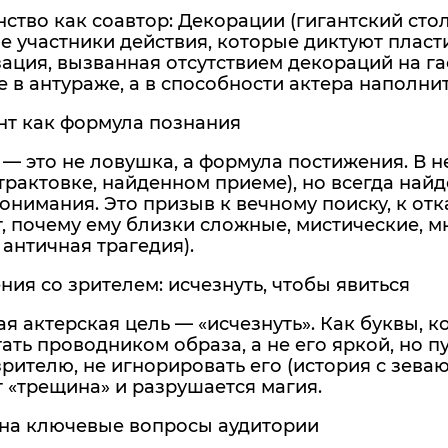
нство как соавтор: Декорации (гигантский сто
е участники действия, которые диктуют пласт
ция, вызванная отсутствием декораций на гас
не в антураже, а в способности актера наполн
нт как формула познания
— это не ловушка, а формула постижения. В 
трактовке, найденном приеме), но всегда най
онимания. Это призыв к вечному поиску, к отк
, почему ему близки сложные, мистические, 
античная трагедия).
ния со зрителем: исчезнуть, чтобы явиться
ая актерская цель — «исчезнуть». Как буквы, к
ать проводником образа, а не его яркой, но 
зрителю, не игнорировать его (история с зеваю
 «трещина» и разрушается магия.
 на ключевые вопросы аудитории