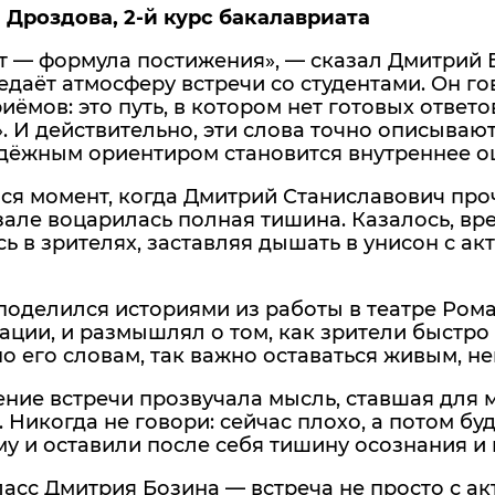
 Дроздова, 2-й курс бакалавриата
 — формула постижения», — сказал Дмитрий Б
едаёт атмосферу встречи со студентами. Он гов
иёмов: это путь, в котором нет готовых ответ
. И действительно, эти слова точно описываю
дёжным ориентиром становится внутреннее ощ
я момент, когда Дмитрий Станиславович проч
 зале воцарилась полная тишина. Казалось, в
ь в зрителях, заставляя дышать в унисон с ак
поделился историями из работы в театре Рома
ции, и размышлял о том, как зрители быстро
по его словам, так важно оставаться живым, 
ние встречи прозвучала мысль, ставшая для м
 Никогда не говори: сейчас плохо, а потом бу
у и оставили после себя тишину осознания и
асс Дмитрия Бозина — встреча не просто с ак