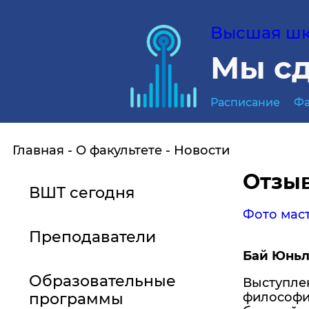
Высшая шко
Мы сд
Расписание
Фа
Главная
О факультете
Новости
Отзыв
ВШТ сегодня
Фото мас
Преподаватели
Бай Юньлу
Образовательные
Выступлен
программы
философию