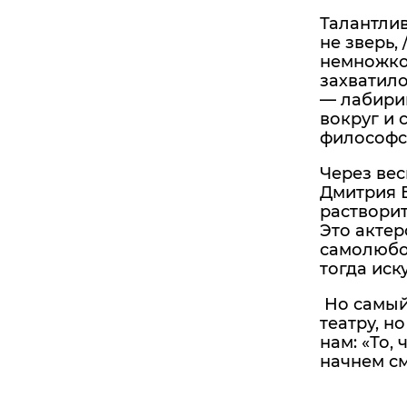
Талантлив
не зверь,
немножко.
захватило
— лабирин
вокруг и 
философс
Через вес
Дмитрия Б
растворит
Это актер
самолюбов
тогда иск
Но самый 
театру, н
нам: «То,
начнем см