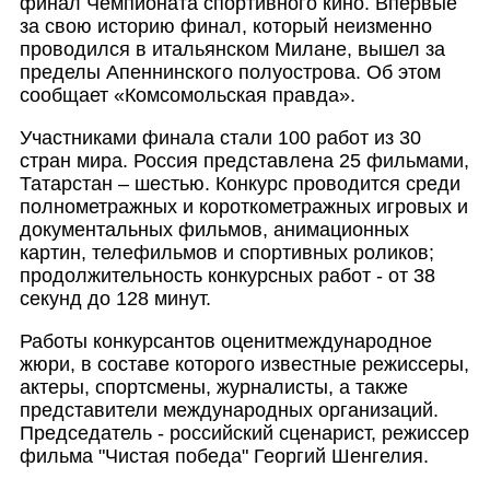
финал Чемпионата спортивного кино. Впервые
за свою историю финал, который неизменно
проводился в итальянском Милане, вышел за
пределы Апеннинского полуострова. Об этом
сообщает «Комсомольская правда».
Участниками финала стали 100 работ из 30
стран мира. Россия представлена 25 фильмами,
Татарстан – шестью. Конкурс проводится среди
полнометражных и короткометражных игровых и
документальных фильмов, анимационных
картин, телефильмов и спортивных роликов;
продолжительност
ь конкурсных работ - от 38
секунд до 128 минут.
Работы конкурсантов оценитмеждународ
ное
жюри, в составе которого известные режиссеры,
актеры, спортсмены, журналисты, а также
представители международных организаций.
Председатель - российский сценарист, режиссер
фильма "Чистая победа" Георгий Шенгелия.