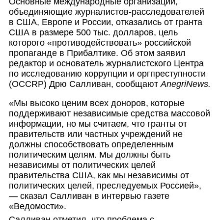
Основные международные организации,
объединяющие журналистов-расс
ледователей
в США, Европе и России, отказались от гранта
США в размере 500 тыс. долларов, цель
которого «противодействов
ать» российской
пропаганде в Прибалтике. Об этом заявил
редактор и основатель журналистского Центра
по исследованию коррупции и оргпреступности
(OCCRP) Дрю Салливан, сообщают
AnegriNews.
«Мы высоко ценим всех доноров, которые
поддерживают независимые средства массовой
информации, но мы считаем, что гранты от
правительств или частных учреждений не
должны способствовать определенным
политическим целям. Мы должны быть
независимы от политических целей
правительства США, как мы независимы от
политических целей, преследуемых Россией»,
— сказал Салливан в интервью газете
«Ведомости».
Салливан отметил, что проблема с