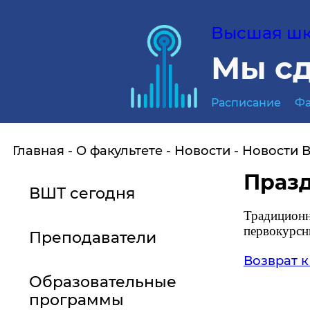
Высшая шко
Мы сд
Расписание
Фа
Главная
О факультете
Новости
Новости 
Праз
ВШТ сегодня
Традиционн
первокурсн
Преподаватели
Возврат к
Образовательные
программы