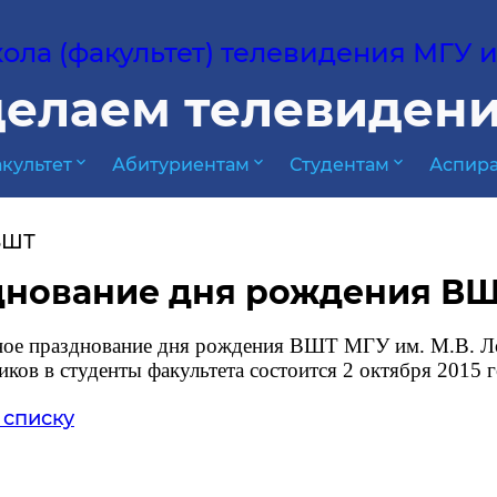
ла (факультет) телевидения МГУ им
елаем телевидени
expand_more
expand_more
expand_more
культет
Абитуриентам
Студентам
Аспира
ВШТ
днование дня рождения В
ое празднование дня рождения ВШТ МГУ им. М.В. Ло
иков в студенты факультета состоится 2 октября 2015
 списку