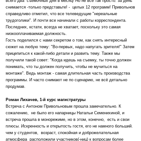
всего два съемочных дня в месяц! Но не всё так просто: за день
снимается -только представьте! - целых 12 программ! Привольнов
справедливо отметил, что все телеведущие "нереальные
трудоголики". И почти все начинали с работы корреспондента.
Последних, кстати, всегда не хватает, поскольку это самая
низкооплачиваемая должность.
Гость поделился с нами секретом о том, как снять интересный
сюжет на любую тему: "Во-первых, надо напугать зрителя!" Затем
прицепиться к какой-либо детали и развить тему. Также мы
получили такой совет: "Когда идешь на съемку, ты точно должен
понимать, что ты должен получить, чтобы не мучиться на
монтаже". Ведь монтаж - самая длительная часть производства
программы. И часто снимают не по сценарию, не всё детально
продумав.
Роман Лихачев, 1-й курс магистратуры
Встреча с Антоном Привольновым прошла замечательно. К
сожалению, не было его напарницы Натальи Семенихиной, и
встреча прошла в монорежиме, но в этом, конечно, есть и свои
плюсы. Искренность и открытость гостя, его не намного больший.
чем у студентов, возраст, спокойная и доброжелательная
атмосфера расположили участников(-ниц) к вопросам более