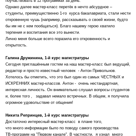
поучаствовать в 12 программах за день.
Однако далее мастер-класс перетёк в нечто абсурдное –
студенты, преимущественно 1-го курса бакалавриата, стали нести
откровенную чушь (например, рассказывать о своей жизни, будто
бы им не с кем пообщаться). Благо нашему герою хватило
терпения и воспитания все это вынести.
Лично меня больше всего поразила его откровенность и
открытость.
Галина Дружинина, 1-й курс магистратуры
Сегодня приглашённым гостем на наш мастер-класс был ведущий,
редактор и просто известный человек - Антон Привольнов.
Хотелось бы отметить, что это был один из самых ЧЕСТНЫХ и
ИСКРЕННИХ мастер-классов. Антон - очень нестандартная,
интересная личность. Он внимательно слушал вопросы студентов
и, более того , задавал немало встречных. В общем, я получила
огромное удовольствие от общения!
Никита Репринцев, 1-й курс магистратуры
Достаточно интересный мастер-класс в плане того,
что много информации было по поводу самого производства
ТВ-программ на "Первом канале". В частности, я узнал много