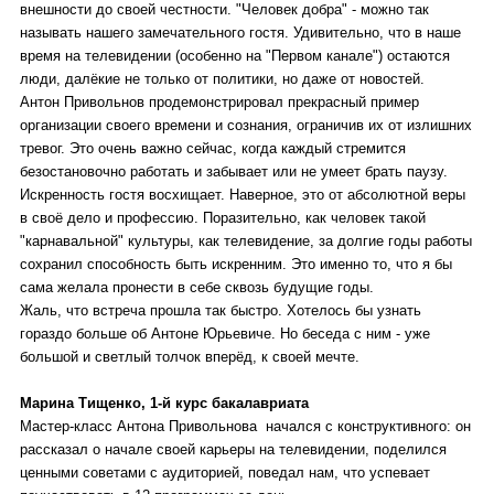
внешности до своей честности. "Человек добра" - можно так
называть нашего замечательного гостя. Удивительно, что в наше
время на телевидении (особенно на "Первом канале") остаются
люди, далёкие не только от политики, но даже от новостей.
Антон Привольнов продемонстрировал прекрасный пример
организации своего времени и сознания, ограничив их от излишних
тревог. Это очень важно сейчас, когда каждый стремится
безостановочно работать и забывает или не умеет брать паузу.
Искренность гостя восхищает. Наверное, это от абсолютной веры
в своё дело и профессию. Поразительно, как человек такой
"карнавальной" культуры, как телевидение, за долгие годы работы
сохранил способность быть искренним. Это именно то, что я бы
сама желала пронести в себе сквозь будущие годы.
Жаль, что встреча прошла так быстро. Хотелось бы узнать
гораздо больше об Антоне Юрьевиче. Но беседа с ним - уже
большой и светлый толчок вперёд, к своей мечте.
Марина Тищенко, 1-й курс бакалавриата
Мастер-класс Антона Привольнова начался с конструктивного: он
рассказал о начале своей карьеры на телевидении, поделился
ценными советами с аудиторией, поведал нам, что успевает