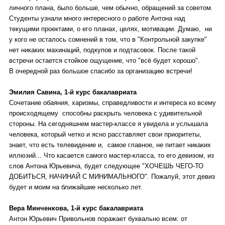
личного плана, было больше, чем обычно, обращений за советом.
Студенты узнали много интересного о работе Антона над
текущими проектами, о его планах, целях, мотивации. Думаю, ни
у кого не осталось сомнений в том, что в "Контрольной закупке"
нет никаких махинаций, подкупов и подтасовок. После такой
встречи остается стойкое ощущение, что "всё будет хорошо".
В очередной раз большое спасибо за организацию встречи!
Эмилия Савина, 1-й курс бакалавриата
Сочетание обаяния, харизмы, справедливости и интереса ко всему
происходящему способны раскрыть человека с удивительной
стороны. На сегодняшнем мастер-классе я увидела и услышала
человека, который четко и ясно расставляет свои приоритеты,
знает, что есть телевидение и, самое главное, не питает никаких
иллюзий... Что касается самого мастер-класса, то его девизом, из
слов Антона Юрьевича, будет следующее "ХОЧЕШЬ ЧЕГО-ТО
ДОБИТЬСЯ, НАЧИНАЙ С МИНИМАЛЬНОГО". Пожалуй, этот девиз
будет и моим на ближайшие несколько лет.
Вера Минченкова, 1-й курс бакалавриата
Антон Юрьевич Привольнов поражает буквально всем: от