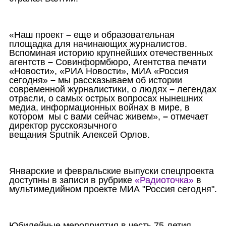
«Наш проект
–
еще и образовательная
площадка для начинающих журналистов.
Вспоминая историю крупнейших отечественных
агентств
–
Совинформбюро, Агентства печати
«Новости», «РИА Новости», МИА «Россия
сегодня»
–
мы рассказываем об истории
современной журналистики, о людях
–
легендах
отрасли, о самых острых вопросах нынешних
медиа, информационных войнах в мире, в
котором
мы с вами сейчас живем»,
–
отмечает
директор русскоязычного
вещания
Sputnik
Алексей Орлов.
Январские и февральские выпуски спецпроекта
доступны в записи в рубрике
«Радиоточка»
в
мультимедийном проекте МИА "Россия сегодня".
Юбилейные мероприятия в честь 75-летия