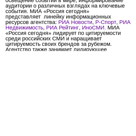
освещение событий в мире, информирование
аудитории о различных взглядах на ключевые
события. МИА «Россия сегодня»
представляет
линейку информационных
ресурсов агентства:
РИА Новости
,
Р-Спорт
,
РИА
Недвижимость
,
РИА Рейтинг
,
ИноСМИ
.
МИА
«Россия сегодня» лидирует по цитируемости
среди российских СМИ и наращивает
цитируемость своих брендов за рубежом.
Агентство также занимает лидирующее
положение по ссылкам на свои
информационные ресурсы в российских
социальных сетях и блогосфере.
Поделиться:
Возврат к списку
ЕСТЬ ВОПРОСЫ?
Вы можете задать их по телефону
8 495 939-44-61