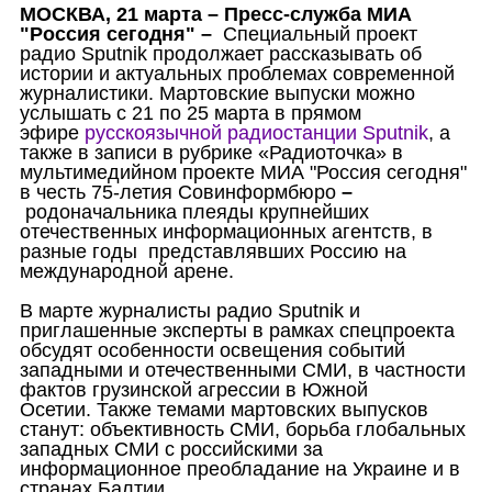
МОСКВА,
21 марта
– Пресс-служба МИА
"Россия сегодня"
–
Специальный проект
радио
Sputnik
продолжает рассказывать об
истории и актуальных проблемах современной
журналистики. Мартовские выпуски можно
услышать с 21 по 25 марта в прямом
эфире
русскоязычной радиостанции
Sputnik
, а
также в записи в рубрике «Радиоточка» в
мультимедийном проекте МИА "Россия сегодня"
в честь 75-летия Совинформбюро
–
родоначальника плеяды крупнейших
отечественных информационных агентств, в
разные годы
представлявших Россию на
международной арене.
В марте журналисты радио
Sputnik
и
приглашенные эксперты в рамках спецпроекта
обсудят особенности освещения событий
западными и отечественными СМИ, в частности
фактов грузинской агрессии в Южной
Осетии.
Также темами мартовских выпусков
станут: объективность СМИ, борьба глобальных
западных СМИ с российскими за
информационное преобладание на Украине и в
странах Балтии.