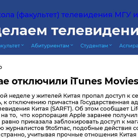
ла (факультет) телевидения МГУ им
елаем телевидени
expand_more
expand_more
expand_more
культет
Абитуриентам
Студентам
Аспира
о
ае отключили iTunes Movies
й неделе у жителей Китая пропал доступ к сер
, к отключению причастна Государственная а
левидения Китая (SARFT). Об этом сообщает Li
на то, что корпорация Apple заранее получил
 равно приказала заблокировать доступ к маг
 журналистов 9to5mac, подобные действия со
странно, учитывая прочные отношения Китая с