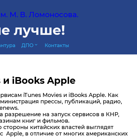
. М. В. Ломоносова.
е лучше!
expand_more
нтура
ДПО
Контакты
 и iBooks Apple
висам iTunes Movies и iBooks Apple. Как
дминистрация прессы, публикаций, радио,
fenews.
а разрешение на запуск сервисов в КНР,
азинам книг и фильмов.
 стороны китайских властей выглядят
 Apple, в отличие от многих американских