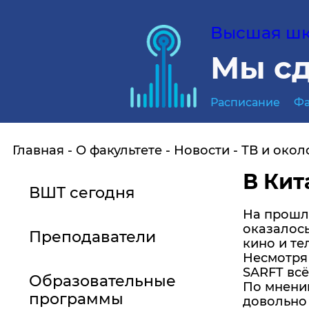
Высшая шко
Мы сд
Расписание
Фа
Главная
О факультете
Новости
ТВ и окол
В Кит
ВШТ сегодня
На прошло
оказалось
Преподаватели
кино и те
Несмотря 
SARFT всё
Образовательные
По мнению
программы
довольно 