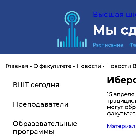
Высшая шко
Мы сд
Расписание
Фа
Главная
О факультете
Новости
Новости 
Ибер
ВШТ сегодня
15 апреля
традицио
Преподаватели
могут об
факульте
Образовательные
Материал
программы