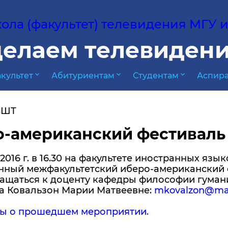
ла (факультет) телевидения МГУ им
елаем телевидени
expand_more
expand_more
expand_more
культет
Абитуриентам
Студентам
Аспира
ВШТ
о-американский фестиваль
 2016 г. в 16.30 на факультете иностранных яз
нный межфакультетский иберо-американский 
ращаться к доценту кафедры философии гуман
та Ковальзон Марии Матвеевне:
mkovalzon@mail
ы о прошедшем мероприятии.