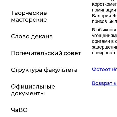
Короткоме
номинации 
Творческие
Валерий Жи
мастерские
призов был
В обыкнове
Слово декана
угощениями
оригами в 
завершении
Попечительский совет
позировал 
Структура факультета
Фотоотчё
Возврат к
Официальные
документы
ЧаВО