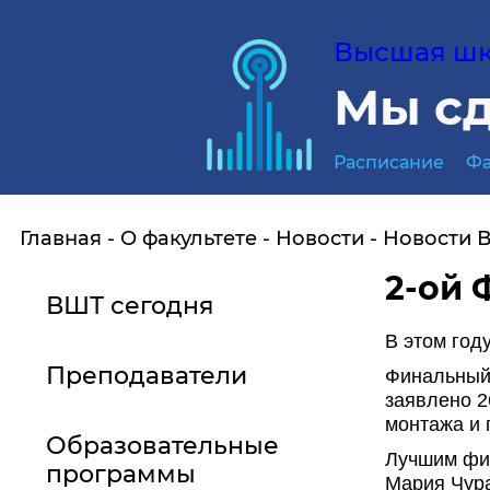
Высшая шко
Мы сд
Расписание
Фа
Главная
О факультете
Новости
Новости 
2-ой 
ВШТ сегодня
В этом год
Преподаватели
Финальный 
заявлено 2
монтажа и 
Образовательные
Лучшим фил
программы
Мария Чура