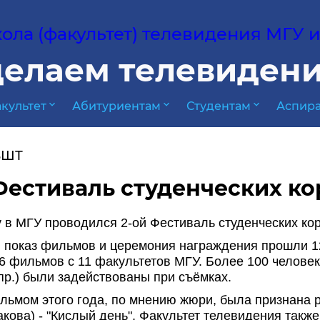
ла (факультет) телевидения МГУ им
елаем телевидени
expand_more
expand_more
expand_more
культет
Абитуриентам
Студентам
Аспира
ВШТ
Фестиваль студенческих к
у в МГУ проводился 2-ой Фестиваль студенческих ко
показ фильмов и церемония награждения прошли 12
6 фильмов с 11 факультетов МГУ. Более 100 человек
пр.) были задействованы при съёмках.
ьмом этого года, по мнению жюри, была признана р
кова) - "Кислый день". Факультет телевидения такж