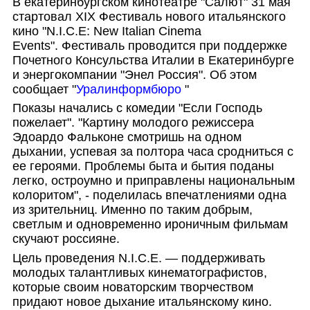
В екатеринбургском кинотеатре "Салют" 31 мая
стартовал XIX Фестиваль нового итальянского
кино "N.I.C.E:
New Italian Cinema
Events
"
.
Фестиваль проводится при поддержке
Почетного Консульства Италии в Екатеринбурге
и энергокомпании "Энел Россия". Об этом
сообщает "
Уралинформбюро
"
Показы начались с комедии "Если Господь
пожелает". "Картину молодого режиссера
Эдоардо Фальконе смотришь на одном
дыхании, успевая за полтора часа сродниться с
ее героями. Проблемы быта и бытия поданы
легко, остроумно и приправлены национальным
колоритом", - поделилась впечатлениями одна
из зрительниц. Именно по таким добрым,
светлым и одновременно ироничным фильмам
скучают россияне.
Цель проведения N.I.C.E. — поддерживать
молодых талантливых кинематографисто
в,
которые своим новаторским творчеством
придают новое дыхание итальянскому кино.