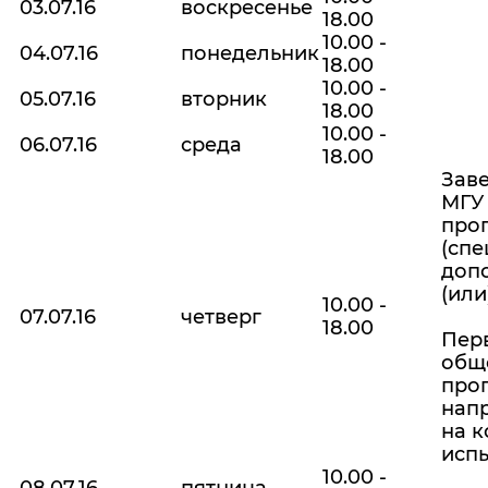
03.07.16
воскресенье
18.00
10.00 -
04.07.16
понедельник
18.00
10.00 -
05.07.16
вторник
18.00
10.00 -
06.07.16
среда
18.00
Зав
МГУ
про
(спе
доп
(ил
10.00 -
07.07.16
четверг
18.00
Перв
общ
про
напр
на 
исп
10.00 -