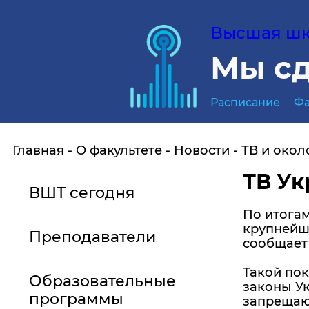
Высшая шко
Мы сд
Расписание
Фа
Главная
О факультете
Новости
ТВ и окол
ТВ Ук
ВШТ сегодня
По итогам
крупнейши
Преподаватели
сообщает 
Такой пок
Образовательные
законы У
программы
запрещающ