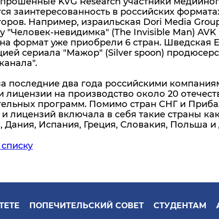
опрошенные KVG Research участники медийног
ся заинтересованность в российских формат
оров. Например, израильская Dori Media Gro
 "Человек-невидимка" (The Invisible Man) AVK 
а формат уже приобрели 6 стран. Шведская Ecc
ией сериала "Мажор" (Silver spoon) продюсер
канала".
 за последние два года российскими компан
и лицензии на производство около 20 отечес
тельных программ. Помимо стран СНГ и Приба
и лицензий включала в себя такие страны ка
 Дания, Испания, Греция, Словакия, Польша и 
 списку
ТЕТЕ
ПОПЕЧИТЕЛЬСКИЙ СОВЕТ
СТУДЕНТАМ