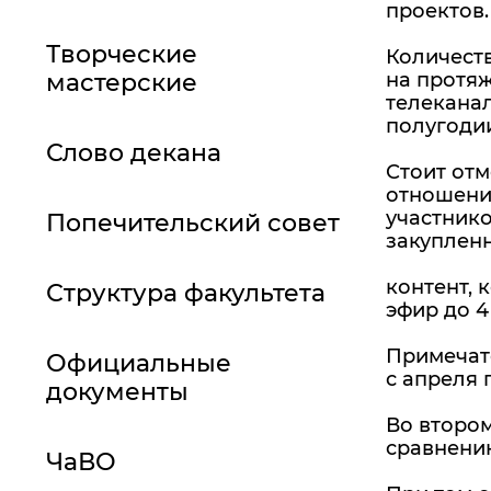
проектов.
Творческие
Количеств
мастерские
на протяж
телеканал
полугодии
Слово декана
Стоит отм
отношени
участнико
Попечительский совет
закуплен
контент, 
Структура факультета
эфир до 4
Примечат
Официальные
с апреля 
документы
Во втором
сравнению
ЧаВО