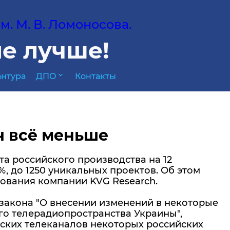
. М. В. Ломоносова.
е лучше!
expand_more
нтура
ДПО
Контакты
ч всё меньше
та российского производства на 12
, до 1250 уникальных проектов. Об этом
ования компании KVG Research.
закона "О внесении изменений в некоторые
о телерадиопространства Украины",
нских телеканалов некоторых российских