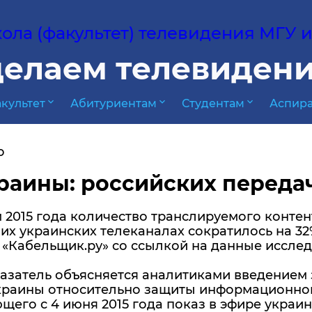
ла (факультет) телевидения МГУ им
елаем телевидени
expand_more
expand_more
expand_more
культет
Абитуриентам
Студентам
Аспира
о
раины: российских переда
 2015 года количество транслируемого контен
х украинских телеканалах сократилось на 32%
«Кабельщик.ру» со ссылкой на данные исслед
азатель объясняется аналитиками введением 
краины относительно защиты информационног
его с 4 июня 2015 года показ в эфире украи