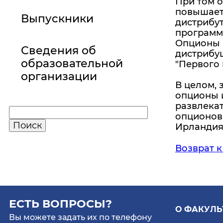
При том 
повышает
Выпускники
дистрибут
программу
Опционы н
Сведения об
дистрибуц
образовательной
"Первого 
организации
В целом,
опционы 
развлека
опционов 
Ирландия,
Возврат к
ЕСТЬ ВОПРОСЫ?
О ФАКУЛЬ
Вы можете задать их по телефону