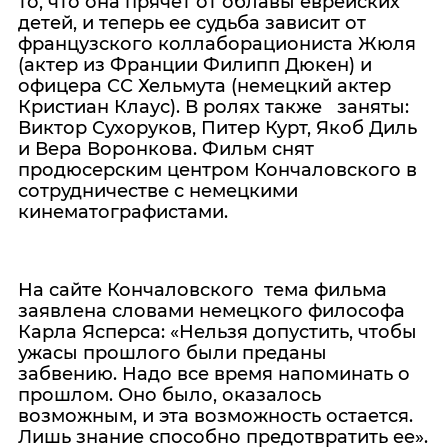
то, что она прячет от облавы еврейских
детей, и теперь ее судьба зависит от
французского коллаборациониста Жюля
(актер из Франции Филипп Дюкен) и
офицера СС Хельмута (немецкий актер
Кристиан Клаус). В ролях также заняты:
Виктор Сухоруков, Питер Курт, Якоб Диль
и Вера Воронкова. Фильм снят
продюсерским центром Кончаловского в
сотрудничестве с немецкими
кинематографистами.
На сайте Кончаловского тема фильма
заявлена словами немецкого философа
Карла Ясперса: «Нельзя допустить, чтобы
ужасы прошлого были преданы
забвению. Надо все время напоминать о
прошлом. Оно было, оказалось
возможным, и эта возможность остается.
Лишь знание способно предотвратить ее».