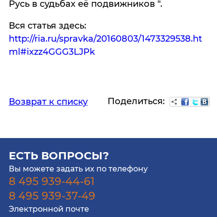
Русь в судьбах её подвижников ".
Вся статья здесь:
http://ria.ru/spravka/20160803/1473329538.ht
ml#ixzz4GGG3LJPk
Поделиться:
Возврат к списку
ЕСТЬ ВОПРОСЫ?
Вы можете задать их по телефону
8 495 939-44-61
8 495 939-37-49
Электронной почте