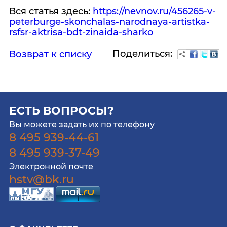
Вся статья здесь:
https://nevnov.ru/456265-v-
peterburge-skonchalas-narodnaya-artistka-
rsfsr-aktrisa-bdt-zinaida-sharko
Поделиться:
Возврат к списку
ЕСТЬ ВОПРОСЫ?
Вы можете задать их по телефону
8 495 939-44-61
8 495 939-37-49
Электронной почте
hstv@bk.ru