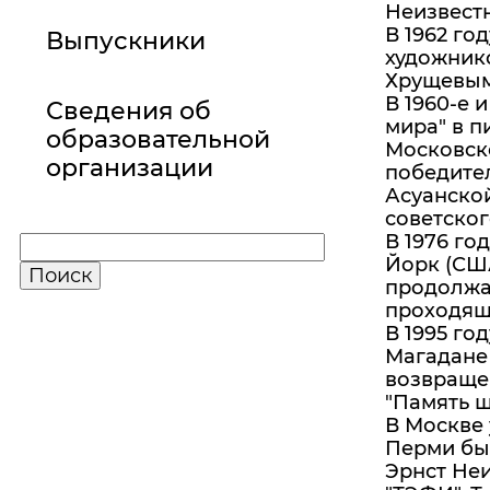
Неизвест
В 1962 го
Выпускники
художнико
Хрущевым 
В 1960-е 
Сведения об
мира" в п
образовательной
Московско
организации
победител
Асуанской
советског
В 1976 го
Йорк (США
продолжал
проходящи
В 1995 го
Магадане 
возвращен
"Память ш
В Москве 
Перми бы
Эрнст Неи