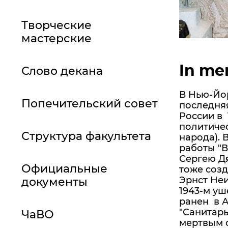
Творческие
мастерские
In me
Слово декана
В Нью-Йор
Попечительский совет
последняя
России в 
политичес
Структура факультета
народа). 
работы "В
Сергею Дя
Официальные
тоже созд
Эрнст Неи
документы
1943-м уш
ранен в 
"Санитары
ЧаВО
мертвым с