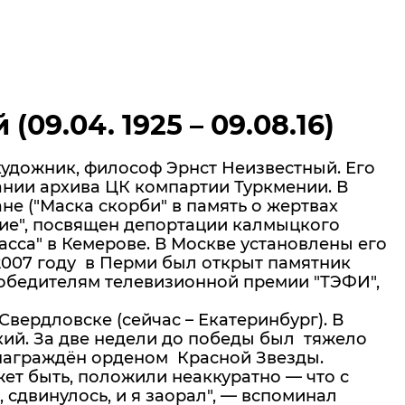
09.04. 1925 – 09.08.16)
художник, философ Эрнст Неизвестный. Его
ании архива ЦК компартии Туркмении. В
е ("Маска скорби" в память о жертвах
ние", посвящен депортации калмыцкого
асса" в Кемерове. В Москве установлены его
 2007 году в Перми был открыт памятник
 победителям телевизионной премии "ТЭФИ",
Свердловске (сейчас – Екатеринбург). В
кий. За две недели до победы был тяжело
награждён орденом Красной Звезды.
ет быть, положили неаккуратно — что с
 сдвинулось, и я заорал", — вспоминал