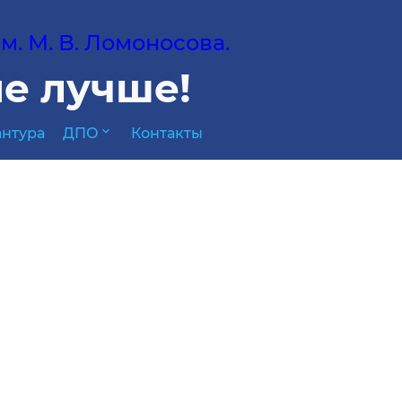
. М. В. Ломоносова.
е лучше!
expand_more
нтура
ДПО
Контакты