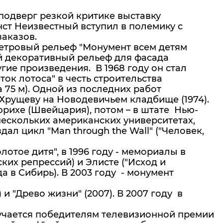
подверг резкой критике выставку
нст Неизвестный вступил в полемику с
заказов.
-метровый рельеф "Монумент всем детям
ый декоративный рельеф для фасада
угие произведения. В 1968 году он стал
к лотоса" в честь строительства
а 75 м). Одной из последних работ
Хрущеву на Новодевичьем кладбище (1974).
юрихе (Швейцария), потом – в штате Нью-
нескольких американских университетах,
ал цикл "Man through the Wall" ("Человек,
лотое дитя", в 1996 году - мемориалы в
ких репрессий) и Элисте ("Исход и
 в Сибирь). В 2003 году - монумент
и "Древо жизни" (2007). В 2007 году в
ручается победителям телевизионной премии