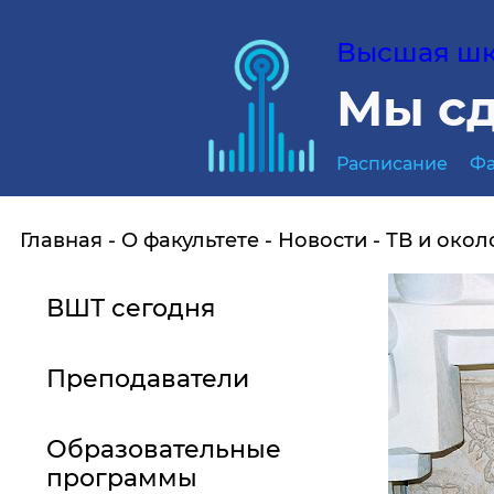
Высшая шко
Мы сд
Расписание
Фа
Главная
О факультете
Новости
ТВ и окол
ВШТ сегодня
Преподаватели
Образовательные
программы