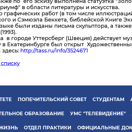
акже по его эскизу выполнена статуэтка "Зол
риумф" в области литературы и искусства.
р графических работ (в том числе иллюстрац
ого и Сэмюэла Беккета, библейской Книге Экк
зыке были изданы письма скульптора, а также 
(1993).
да в городе Уттерсберг (Швеция) действует му
у в Екатеринбурге был открыт Художественный
я здесь:
http://tass.ru/info/3524671
 списку
ТЕТЕ
ПОПЕЧИТЕЛЬСКИЙ СОВЕТ
СТУДЕНТАМ
ТЕЛЬНОЕ ОБРАЗОВАНИЕ
УМС "ТЕЛЕВИДЕНИЕ"
 ЖИЗНЬ
ОТДЕЛ ПРАКТИКИ
ОФИЦИАЛЬНЫЕ ДО