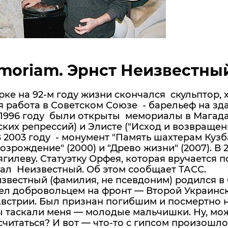
moriam. Эрнст Неизвестный (
ке на 92-м году жизни скончался скульптор, 
 работа в Советском Союзе - барельеф на зд
1996 году были открыты мемориалы в Магадан
ких репрессий) и Элисте ("Исход и возвраще
В 2003 году - монумент "Память шахтерам Кузб
озрождение" (2000) и "Древо жизни" (2007). В
гилеву. Статуэтку Орфея, которая вручается
ал Неизвестный. Об этом сообщает ТАСС.
звестный (фамилия, не псевдоним) родился в 
ел добровольцем на фронт — Второй Украинс
Австрии. Был признан погибшим и посмертно 
 таскали меня — молодые мальчишки. Ну, мож
читаться? И вот — что-то с гипсом произошло,