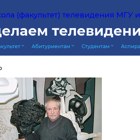
ла (факультет) телевидения МГУ им
елаем телевидени
expand_more
expand_more
expand_more
культет
Абитуриентам
Студентам
Аспира
о