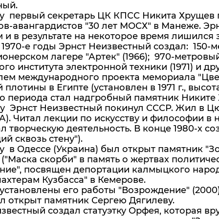
ный.
ду первый секретарь ЦК КПСС Никита Хрущев 
в-авангардистов "30 лет МОСХ" в Манеже. Эр
и в результате на некоторое время лишился 
и 1970-е годы Эрнст Неизвестный создал: 150
ионерском лагере "Артек" (1966); 970-метров
го института электронной техники (1971) и др
ем международного проекта мемориала "Цвето
 плотины в Египте (установлен в 1971 г., высот
о периода стал надгробный памятник Никите 
ду Эрнст Неизвестный покинул СССР. Жил в Ц
). Читал лекции по искусству и философии в 
 творческую деятельность. В конце 1980-х созд
й сквозь стену").
ду в Одессе (Украина) был открыт памятник "Зо
("Маска скорби" в память о жертвах политичес
ие", посвящен депортации калмыцкого народа
ахтерам Кузбасса" в Кемерове.
установлены его работы "Возрождение" (2000) 
л открыт памятник Сергею Дягилеву.
звестный создал статуэтку Орфея, которая в