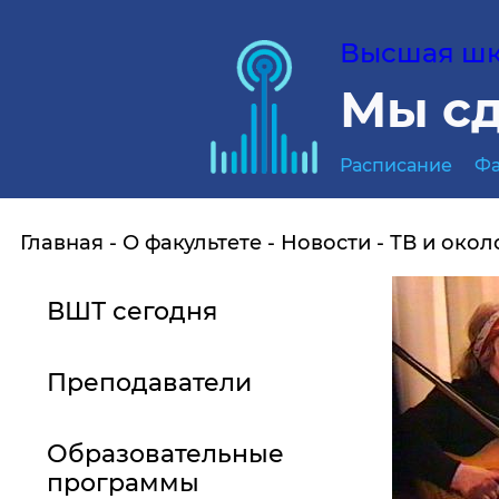
Высшая шко
Мы сд
Расписание
Фа
Главная
О факультете
Новости
ТВ и окол
ВШТ сегодня
Преподаватели
Образовательные
программы