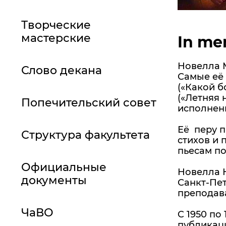
Творческие
мастерские
In me
Новелла М
Слово декана
Самые её 
(«Какой б
(«Летняя 
Попечительский совет
исполнен
Её перу п
Структура факультета
стихов и 
пьесам по
Официальные
Новелла Н
документы
Санкт-Пет
преподава
ЧаВО
C 1950 по
публикаци