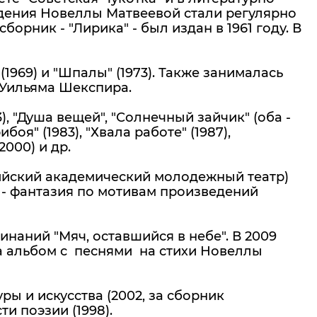
едения Новеллы Матвеевой стали регулярно
орник - "Лирика" - был издан в 1961 году. В
(1969) и "Шпалы" (1973). Также занималась
в Уильяма Шекспира.
, "Душа вещей", "Солнечный зайчик" (оба -
ибоя" (1983), "Хвала работе" (1987),
2000) и др.
сийский академический молодежный театр)
 - фантазия по мотивам произведений
наний "Мяч, оставшийся в небе". В 2009
а альбом с песнями на стихи Новеллы
ы и искусства (2002, за сборник
и поэзии (1998).