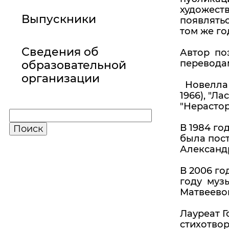
художеств
Выпускники
появлятьс
том же го
Сведения об
Автор поэ
переводам
образовательной
организации
Новелла М
1966), "Ла
"Нерасторж
В 1984 го
была пост
Александр
В 2006 го
году музы
Матвеево
Лауреат Г
стихотвор