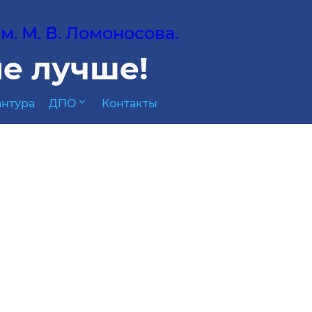
. М. В. Ломоносова.
е лучше!
expand_more
нтура
ДПО
Контакты