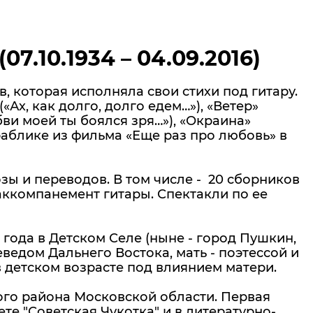
7.10.1934 – 04.09.2016)
 которая исполняла свои стихи под гитару.
Ах, как долго, долго едем…»), «Ветер»
ви моей ты боялся зря…»), «Окраина»
раблике из фильма «Еще раз про любовь» в
зы и переводов. В том числе - 20 сборников
 аккомпанемент гитары. Спектакли по ее
года в Детском Селе (ныне - город Пушкин,
ведом Дальнего Востока, мать - поэтессой и
 детском возрасте под влиянием матери.
ого района Московской области. Первая
ете "Советская Чукотка" и в литературно-