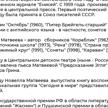
енном журнале "Енисей". С 1959 года произв
я в центральной прессе. Первый поэтический сб
ду была принята в Союз писателей СССР.
м "Октябрь" (1960), "Питер Брейгель-старший" 
и с английского языка - в частности, сонето
атвеева – автор сборников "Кораблик" (1963)
сточкина школа" (1973), "Река" (1978), "Страна пр
имый круг" (1991), "Сонеты" (1998), "Караван" (
ду в Центральном детском театре (ныне - Рос
авлена пьеса Матвеевой "Предсказание Эгля"
а Грина.
ду Новелла Матвеева выпустила книгу воспоми
кальная группа "Сегодня в мире" представил
й.
осударственной премии РФ в области литератур
ений "Жасмин") и Пушкинской премии в област