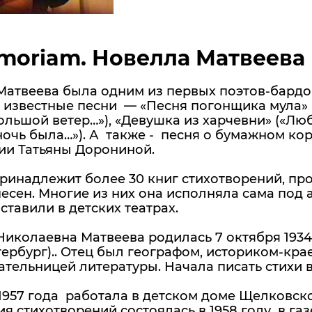
moriam. Новелла Матвеева (0
атвеева была одним из первых поэтов-бардов,
известные песни — «Песня погонщика мула» («
ольшой ветер…»), «Девушка из харчевни» («Люб
ночь была…»). А также - песня о бумажном ко
ии Татьяны Дорониной.
ринадлежит более 30 книг стихотворений, про
песен. Многие из них она исполняла сама под
ставили в детских театрах.
иколаевна Матвеева родилась 7 октября 1934 
ербург).. Отец был географом, историком-крае
тельницей литературы. Начала писать стихи в
 1957 года работала в детском доме Щелковск
я стихотворений состоялась в 1958 году в газ