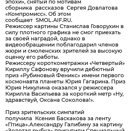
эпохи», снятый по мотивам
сборника рассказов Сергея Довлатова
«Компромисс». Об этом
сообщает SMOL.AIF.RU.
Режиссер картины Станислав Говорухин в
силу плотного графика не смог приехать
за своей наградой, однако в
видеообращении поблагодарил членов
жюри и смоленских зрителей за высокую
оценку его работы.
Режиссеру короткометражки «Четвертый»
Кириллу Сафонову вручили дебютный
приз «Рубиновый Феникс» имени первого
космонавта планеты Юрия Гагарина. Приз
Юрия Никулина оказался у режиссера
Кирилла Васильева за короткий метр «Ну,
здравствуй, Оксана Соколова!».
Приз зрительских симпатий
получила Ксения Баскакова за ленту
«Птица».Александру Галибину за картину
«Золотая рыбка» присудили Специальный