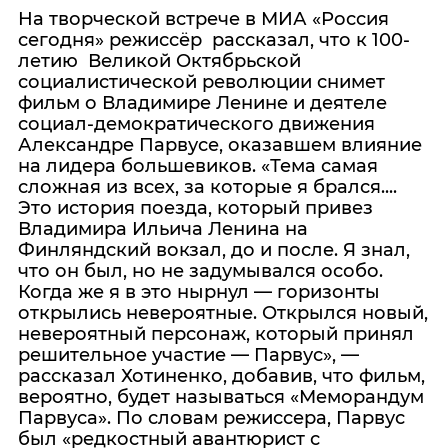
На творческой встрече в МИА «Россия
сегодня» режиссёр рассказал, что к 100-
летию Великой Октябрьской
социалистической революции снимет
фильм о Владимире Ленине и деятеле
социал-демократического движения
Александре Парвусе, оказавшем влияние
на лидера большевиков. «Тема самая
сложная из всех, за которые я брался....
Это история поезда, который привез
Владимира Ильича Ленина на
Финляндский вокзал, до и после. Я знал,
что он был, но не задумывался особо.
Когда же я в это нырнул — горизонты
открылись невероятные. Открылся новый,
невероятный персонаж, который принял
решительное участие — Парвус», —
рассказал Хотиненко, добавив, что фильм,
вероятно, будет называться «Меморандум
Парвуса». По словам режиссера, Парвус
был «редкостный авантюрист с