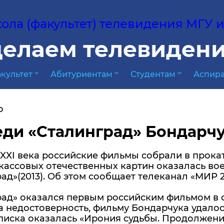
ла (факультет) телевидения МГУ им
елаем телевидени
expand_more
expand_more
expand_more
культет
Абитуриентам
Студентам
Аспира
о
ди «Сталинград» Бондарч
XXI века российские фильмы собрали в прока
 кассовых отечественных картин оказалась в
ад»(2013). Об этом сообщает телеканал «МИР 2
ад» оказался первым российским фильмом в ф
а недостоверность, фильму Бондарчука удалос
писка оказалась «Ирония судьбы. Продолжение