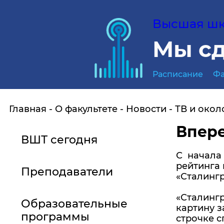
Высшая шко
Мы сд
Расписание
Фа
Главная
О факультете
Новости
ТВ и окол
Впере
ВШТ сегодня
С начала 
рейтинга
Преподаватели
«Сталингр
«Сталингр
Образовательные
картину з
программы
строчке с