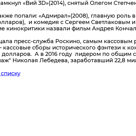
амкнул «Вий 3D»(2014), снятый Олегом Степчен
акже попали: «Адмирал»(2008), главную роль 
олларов), и комедия с Сергеем Светлаковым и 
е кинокритики назвали фильм Андрея Кончало
ала пресс-служба Роскино, самым кассовым р
– кассовые сборы исторического фэнтези к кон
долларов. А в 2016 году лидером по общим с
аж" Николая Лебедева, заработавший 22,8 ми
 списку