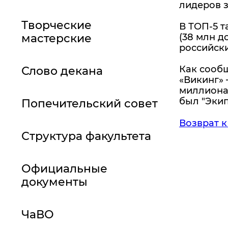
лидеров з
Творческие
В ТОП-5 т
мастерские
(38 млн д
российски
Как сообщ
Слово декана
«Викинг» 
миллиона 
был "Экип
Попечительский совет
Возврат к
Структура факультета
Официальные
документы
ЧаВО