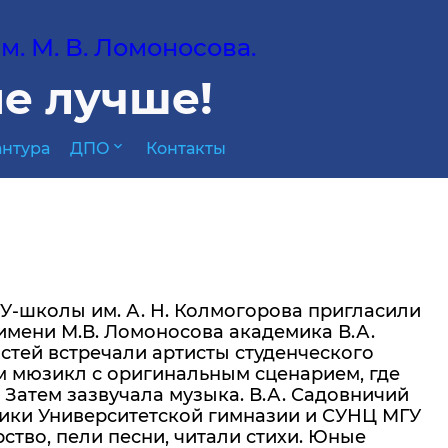
. М. В. Ломоносова.
е лучше!
expand_more
нтура
ДПО
Контакты
У-школы им. А. Н. Колмогорова пригласили
имени М.В. Ломоносова академика В.А.
стей встречали артисты студенческого
ям мюзикл с оригинальным сценарием, где
 Затем зазвучала музыка. В.А. Садовничий
ьники Университетской гимназии и СУНЦ МГУ
тво, пели песни, читали стихи. Юные