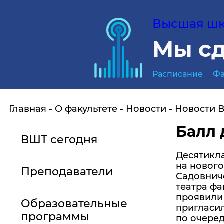
Высшая шко
Мы сд
Расписание
Фа
Главная
О факультете
Новости
Новости 
Балл 
ВШТ сегодня
Десятикл
на нового
Преподаватели
Садовниче
театра фа
проявили 
Образовательные
пригласил
программы
по очеред