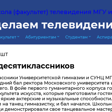
ла (факультет) телевидения МГУ им
елаем телевидени
expand_more
expand_more
expand_more
культет
Абитуриентам
Студентам
Аспира
ВШТ
десятиклассников
ассники Университетской гимназии и СУНЦ МГ
дний бал ректора Московского университета 
го. В фойе первого гуманитарного корпуса го
культета искусств, которые приготовили гост
яркие актерские и музыкальные способности.
 на танец гимназистку, и бал начался. Школ
и демонстрировали свое танцевальное мастерс