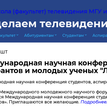
ла (факультет) телевидения МГУ им
елаем телевидени
expand_more
expand_more
expand_more
культет
Абитуриентам
Студентам
Аспира
ВШТ
народная научная конфер
антов и молодых ученых "
одная научная конференция студентов, аспир
Международного молодежного научного форума 
тся Международная научная конференция студ
ов». Приглашаются все желающие.
Подробнее..