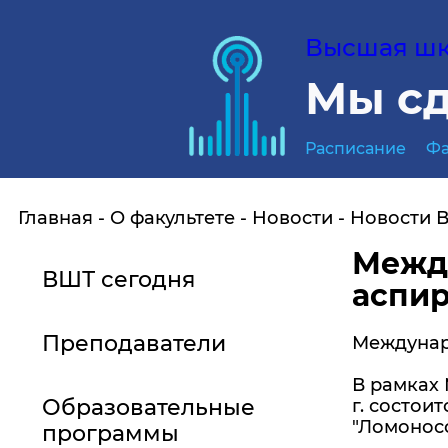
Высшая шко
Мы сд
Расписание
Фа
Главная
О факультете
Новости
Новости 
Между
ВШТ сегодня
аспир
Преподаватели
Междунар
В рамках 
Образовательные
г. состои
"Ломонос
программы