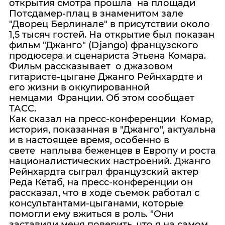
открытия смотра прошла на площади
Потсдамер-плац в знаменитом зале
"Дворец Берлинале" в присутствии около
1,5 тысяч гостей. На открытие был показан
фильм "Джанго" (Django) французского
продюсера и сценариста Этьена Комара.
Фильм рассказывает о джазовом
гитаристе-цыгане Джанго Рейнхардте и
его жизни в оккупированной
немцами Франции. Об этом сообщает
ТАСС.
Как сказал на пресс-конференции Комар,
история, показанная в "Джанго", актуальна
и в настоящее время, особенно в
свете наплыва беженцев в Европу и роста
националистических настроений. Джанго
Рейнхардта сыграл французский актер
Реда Кетаб, на пресс-конференции он
рассказал, что в ходе съемок работал с
консультантами-цыганами, которые
помогли ему вжиться в роль. "Они
заставили меня поверить, что я на самом