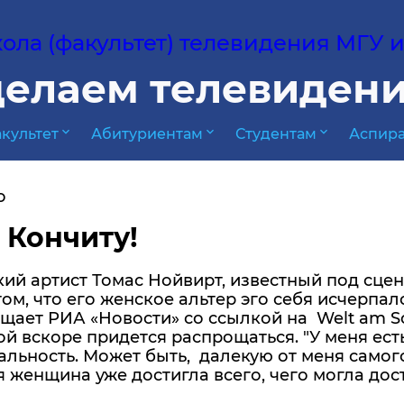
ла (факультет) телевидения МГУ им
елаем телевидени
expand_more
expand_more
expand_more
культет
Абитуриентам
Студентам
Аспира
о
 Кончиту!
ий артист Томас Нойвирт, известный под сце
том, что его женское альтер эго себя исчерпа
щает РИА «Новости» со ссылкой на Welt am S
й вскоре придется распрощаться. "У меня есть 
льность. Может быть, далекую от меня самог
 женщина уже достигла всего, чего могла дос