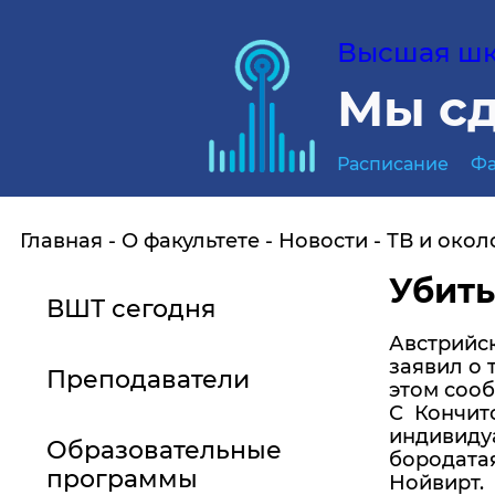
Высшая шко
Мы сд
Расписание
Фа
Главная
О факультете
Новости
ТВ и окол
Убить
ВШТ сегодня
Австрийск
заявил о 
Преподаватели
этом сооб
С Кончито
индивидуа
Образовательные
бородатая
программы
Нойвирт.