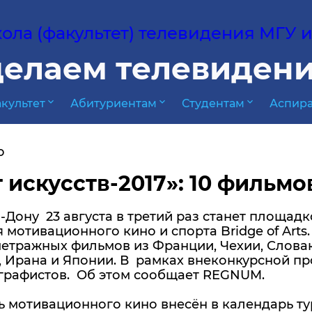
ла (факультет) телевидения МГУ им
елаем телевидени
expand_more
expand_more
expand_more
культет
Абитуриентам
Студентам
Аспира
о
 искусств-2017»: 10 фильмо
-Дону 23 августа в третий раз станет площа
 мотивационного кино и спорта Bridge of Arts
етражных фильмов из Франции, Чехии, Словаки
, Ирана и Японии. В рамках внеконкурсной п
графистов. Об этом сообщает REGNUM.
 мотивационного кино внесён в календарь ту