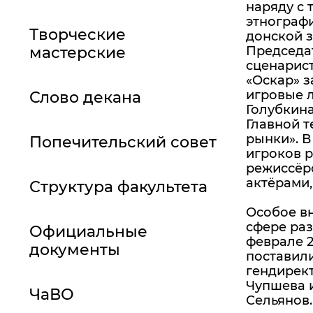
наряду с 
этнограф
Творческие
донской з
мастерские
Председа
сценарист
«Оскар» з
игровые 
Слово декана
Голубкина
Главной т
рынки». В
Попечительский совет
игроков р
режиссёр
актёрами,
Структура факультета
Особое вн
сфере раз
Официальные
феврале 2
документы
поставил
гендирект
Чупшева 
ЧаВО
Сельянов.