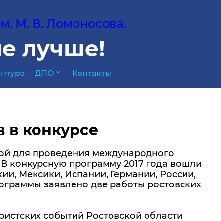
. М. В. Ломоносова.
е лучше!
expand_more
нтура
ДПО
Контакты
в в конкурсе
дкой для проведения международного
. В конкурсную программу 2017 года вошли
и, Мексики, Испании, Германии, России,
рограммы заявлено две работы ростовских
ристских событий Ростовской области