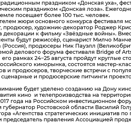
традиционным праздником «Донская уха», фест
ическим праздником «Донская лоза». Ежегодн
емле посещает более 100 тыс. человек.
телем жюри основного конкурса фестиваля мо
, продюсер, художник-декоратор Роджер Крис
а декорации к фильму «Звёздные войны». Вме
ленты будут режиссёр, сценарист Милчо Манч
 (Россия), продюсеры Ник Пауэлл (Великобрит
емой делового форума фестиваля Bridge of Art
 его рамках 24−25 августа пройдут круглые с
оссийского кинорынка, состоятся мастер-кла
ов и продюсеров, творческие встречи с попу
 сценарные и продюсерские питчинги проекто
имание будет уделено созданию на Дону кино
вития кино и телепроизводства на территори
017 года на Российском инвестиционном фору
и губернатор Ростовской области Василий Го
ора «Агентства стратегических инициатив п
и председатель правления Ассоциацией продю