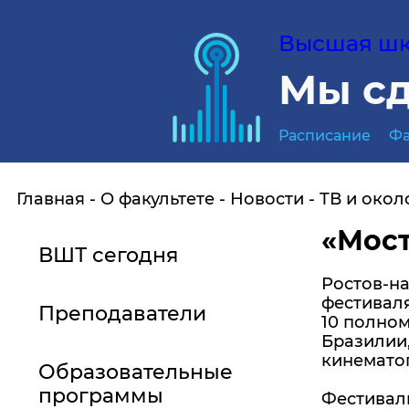
Высшая шко
Мы сд
Расписание
Фа
Главная
О факультете
Новости
ТВ и окол
«Мост
ВШТ сегодня
Ростов-на
фестиваля
Преподаватели
10 полном
Бразилии
кинемато
Образовательные
программы
Фестиваль