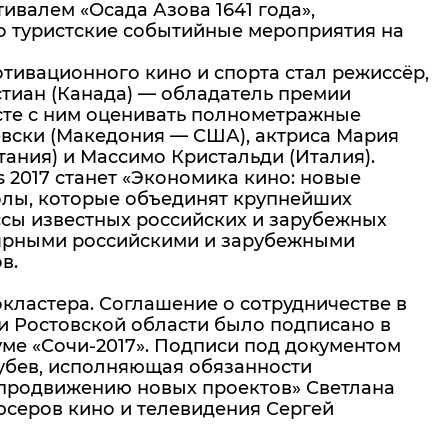
ивалем «Осада Азова 1641 года»,
о туристские событийные мероприятия на
тивационного кино и спорта стал режиссёр,
тиан (Канада) — обладатель премии
сте с ним оценивать полнометражные
евски (Македония — США), актриса Мария
ания) и Массимо Кристальди (Италия).
s 2017 станет «Экономика кино: новые
толы, которые объединят крупнейших
ссы известных российских и зарубежных
лярными российскими и зарубежными
в.
кластера. Соглашение о сотрудничестве в
и Ростовской области было подписано в
ме «Сочи-2017». Подписи под документом
лубев, исполняющая обязанности
о продвижению новых проектов» Светлана
серов кино и телевидения Сергей