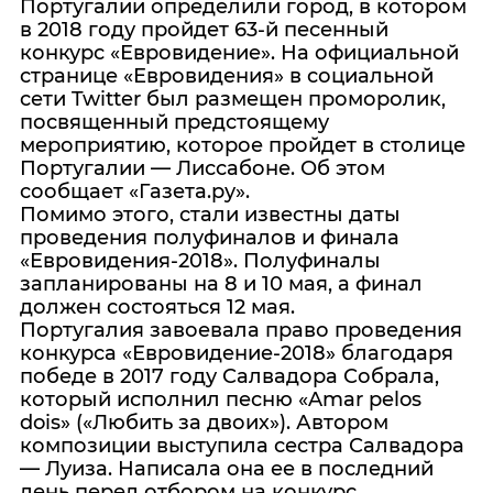
Португалии определили город, в котором
в 2018 году пройдет 63-й песенный
конкурс «Евровидение». На официальной
странице «Евровидения» в социальной
сети Twitter был размещен проморолик,
посвященный предстоящему
мероприятию, которое пройдет в столице
Португалии — Лиссабоне. Об этом
сообщает «Газета.ру».
Помимо этого, стали известны даты
проведения полуфиналов и финала
«Евровидения-2018». Полуфиналы
запланированы на 8 и 10 мая, а финал
должен состояться 12 мая.
Португалия завоевала право проведения
конкурса «Евровидение-2018» благодаря
победе в 2017 году Салвадора Собрала,
который исполнил песню «Amar pelos
dois» («Любить за двоих»). Автором
композиции выступила сестра Салвадора
— Луиза. Написала она ее в последний
день перед отбором на конкурс.