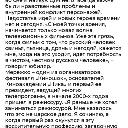
во сне и наяву». Для него всегда важны
были нравственные проблемы и
внутренний конфликт персонажей.
Недостатка идей и новых героев времени
нет и сегодня. «С моей точки зрения,
начинается только новая волна
телевизионных фильмов. Уже эта грязь,
когда фильм о том, что русский человек
свинья, пьяница, дрянь и негодяй, кажется
мне, мода на это уходит, идет потребность
в чистом, честном русском человеке», −
говорит юбиляр.
Мережко – один из организаторов
фестиваля «Киношок», основателей
Киноакадемии «Ника» и первый ее
президент, ведущий многих
телепрограмм, в начале 2000-х годов
пришел в режиссуру. «Я раньше не хотел
заниматься режиссурой. Мне казалось,
что это не царское дело. Я сочиняю, а
когда первый раз окунулся в эту
восхитительную профессию, загадочную,