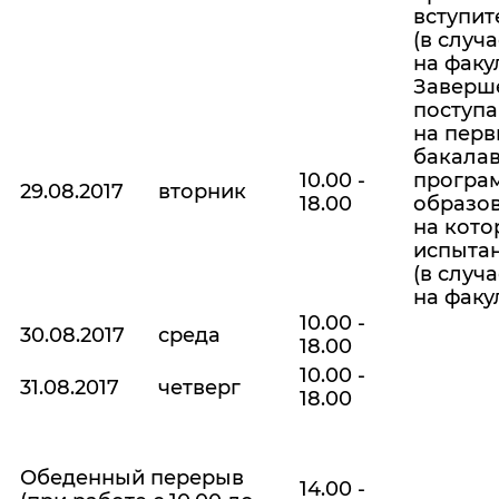
вступит
(в случ
на факу
Заверше
поступ
на перв
бакалав
10.00 -
програм
29.08.2017
вторник
18.00
образов
на кото
испытан
(в случ
на факу
10.00 -
30.08.2017
среда
18.00
10.00 -
31.08.2017
четверг
18.00
Обеденный перерыв
14.00 -