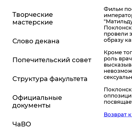
Фильм по
Творческие
император
мастерские
"Матильду
Поклонска
провели э
образу к
Слово декана
Кроме то
роль вра
Попечительский совет
высказыва
невозможн
сексуаль
Структура факультета
Поклонск
оппозиции
Официальные
посвящает
документы
Возврат к
ЧаВО