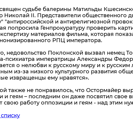
священ судьбе балерины Матильды Кшесинско
 Николай II. Представители общественного д
" "антироссийской и антирелигиозной провока
я попросила Генпрокуратуру проверить карти
кспертизу материалов фильма, которая показа
анонизированного РПЦ императора.
го, недовольство Поклонской вызвал немец Т
ча-психиатра императрицы Александры Федоро
ется о нелюбви к русскому миру и к русским 
ым из-за низкого культурного развития обще
ные извращенцы ему нравятся».
ой также не понравилось, что Остормайер вы
 и геям – последним он даже посвятил свое в
 свою работу оппозиции и геям - над этим нуж
 списку