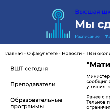
Высшая шко
Мы сд
Расписание
Фа
Главная
О факультете
Новости
ТВ и окол
"Мати
ВШТ сегодня
Министерс
сообщил 
Преподаватели
уточнил, 
Ранее с п
Образовательные
Тельнов п
программы
ограничит