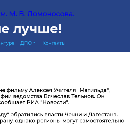
. М. В. Ломоносова.
е лучше!
expand_more
нтура
ДПО
Контакты
е фильму Алексея Учителя "Матильда",
фии ведомства Вячеслав Тельнов. Он
 сообщает РИА "Новости".
ду" обратились власти Чечни и Дагестана.
трану, однако регионы могут самостоятельно