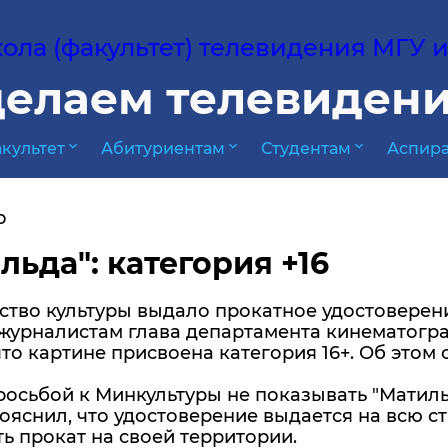
ла (факультет) телевидения МГУ им
елаем телевидени
expand_more
expand_more
expand_more
культет
Абитуриентам
Студентам
Аспира
о
льда": категория +16
тво культуры выдало прокатное удостоверени
журналистам глава департамента кинематогра
что картине присвоена категория 16+. Об этом
росьбой к Минкультуры не показывать "Матиль
ояснил, что удостоверение выдается на всю с
ь прокат на своей территории.