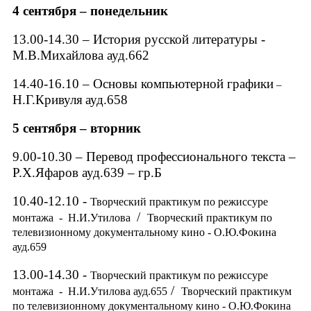
4 сентября – понедельник
13.00-14.30 –
История русской литературы
-
М.В.Михайлова
ауд.662
14.40-16.10 –
Основы компьютерной графики
–
Н.Г.Кривуля
ауд.658
5 сентября
–
вторник
9.00-10.30 –
Перевод профессионального текста –
Р.Х.Яфаров
ауд.639
–
гр.Б
10.40-12.10 -
Творческий практикум по режиссуре
/
монтажа -
Н.И.Утилова
Творческий
практикум по
телевизионному документальному кино -
О.Ю.Фокина
ауд.659
1
3
.
0
0-1
4.3
0 -
Творческий практикум по режиссуре
/
монтажа -
Н.И.Утилова
ауд.655
Творческий практикум
по телевизионному документальному кино -
О.Ю.Фокина