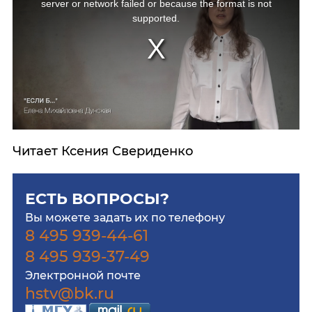
server or network failed or because the format is not
supported.
Читает Ксения Свериденко
ЕСТЬ ВОПРОСЫ?
Вы можете задать их по телефону
8 495 939-44-61
8 495 939-37-49
Электронной почте
hstv@bk.ru