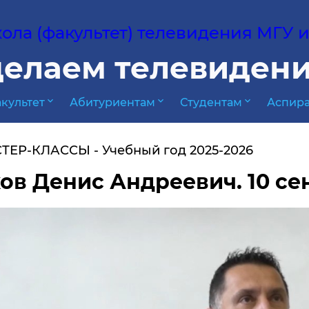
ла (факультет) телевидения МГУ им
елаем телевидени
expand_more
expand_more
expand_more
культет
Абитуриентам
Студентам
Аспира
ТЕР-КЛАССЫ
Учебный год 2025-2026
ов Денис Андреевич. 10 се