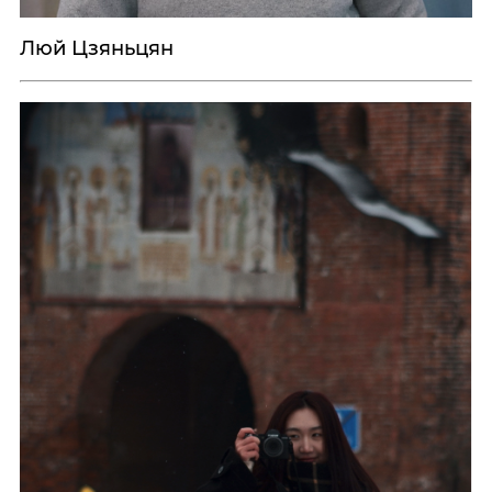
Люй Цзяньцян