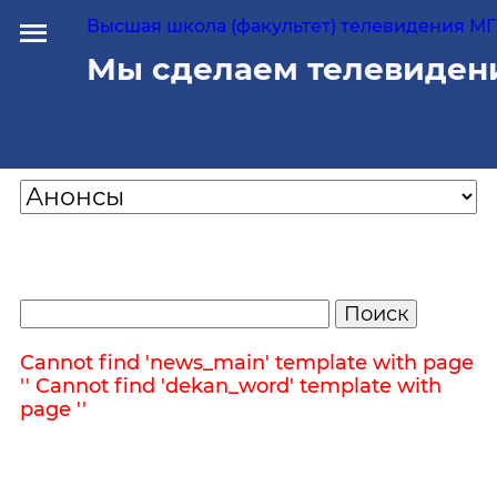
Высшая школа (факультет) телевидения МГУ
Мы сделаем телевиден
Cannot find 'news_main' template with page
''
Cannot find 'dekan_word' template with
page ''