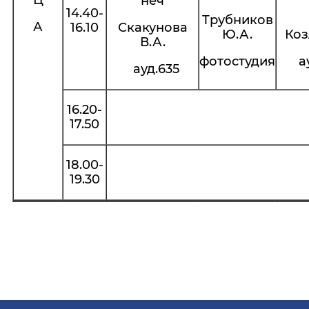
Ц
неч
14.40-
Трубников
А
16.10
Скакунова
Ю.А.
Коз
В.А.
фотостудия
а
ауд.635
16.20-
17.50
18.00-
19.30