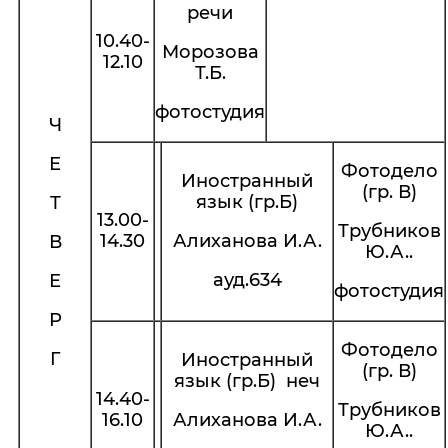
речи
10.40-
Морозова
12.10
Т.Б.
фотостудия
Ч
Е
Фотодело
Иностранный
(гр. В)
язык (гр.Б)
Т
13.00-
Трубников
14.30
Алиханова И.А.
В
Ю.А..
ауд.634
Е
фотостудия
Р
Фотодело
Г
Иностранный
(гр. В)
язык (гр.Б) неч
14.40-
Трубников
16.10
Алиханова И.А.
Ю.А..