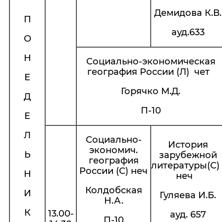
Демидова К.В.
П
ауд.633
О
Н
Социально-экономическая
география России (Л) чет
Е
Горячко М.Д.
Д
П-10
Е
Л
Социально-
История
экономич.
Ь
зарубежной
география
литературы(С
России (С) неч
Н
неч
Колдобская
И
Гуляева И.Б.
Н.А.
К
13.00-
ауд. 657
П-10