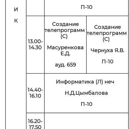
П-10
И
К
Создание
Создание
телепрограмм
телепрограмм
(С)
(С)
13.00-
14.30
Масуренкова
Чернуха Я.В.
Е.Д.
П-10
ауд. 659
Информатика (Л) неч
14.40-
Н.Д.Цымбалова
16.10
П-10
16.20-
17.50