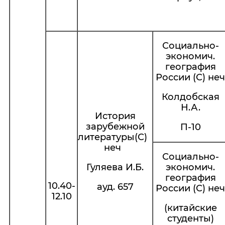
Социально-
экономич.
география
России (С) неч
Колдобская
Н.А.
История
зарубежной
П-10
литературы(С)
неч
Социально-
Гуляева И.Б.
экономич.
география
10.40-
ауд. 657
России (С) неч
12.10
(китайские
студенты)