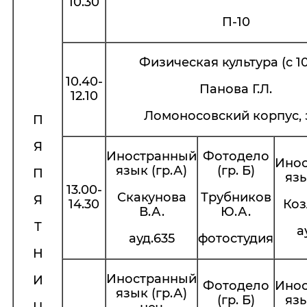
10.30
П-10
Физическая культура (с 10
10.40-
Панова Г.Л.
12.10
Ломоносовский корпус, 
П
Я
Иностранный
Фотодело
Ино
язык (гр.А)
(гр. Б)
П
язы
13.00-
Скакунова
Трубников
Я
14.30
Коз
В.А.
Ю.А.
Т
а
ауд.635
фотостудия
Н
Иностранный
И
Фотодело
Ино
язык (гр.А)
(гр. Б)
язы