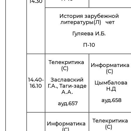
14.30
История зарубежной
литературы(Л) чет
Гуляева И.Б.
П-10
Телекритика
Информатика
(С)
(С)
14.40-
Заславский
Цымбалова
16.10
Г.А., Таги-заде
Н.Д
А.А.
ауд.658
ауд.657
Телекритика
Информатика
(С)
(С)