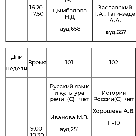
16.20-
Заславский
Цымбалова
17.50
Г.А., Таги-заде
Н.Д
А.А.
ауд.658
ауд.657
Дни
Время
101
102
недели
Русский язык
и культура
История
речи (С) чет
России(С) чет
Хорошева А.В.
Иванова М.В.
П-10
9.00-
ауд.251
10.30