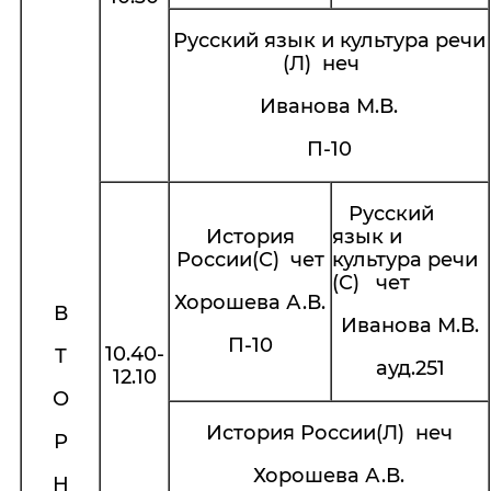
Русский язык и культура речи
(Л) неч
Иванова М.В.
П-10
Русский
История
язык и
России(С) чет
культура речи
(С) чет
Хорошева А.В.
В
Иванова М.В.
П-10
10.40-
Т
ауд.251
12.10
О
История России(Л) неч
Р
Хорошева А.В.
Н