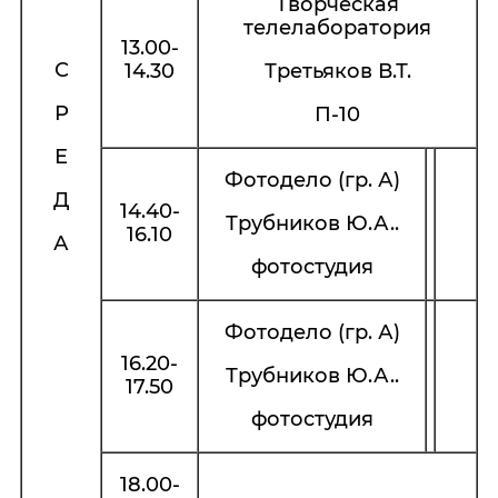
Творческая
телелаборатория
13.00-
С
14.30
Третьяков В.Т.
Р
П-10
Е
Фотодело (гр. А)
Д
14.40-
Трубников Ю.А..
16.10
А
фотостудия
Фотодело (гр. А)
16.20-
Трубников Ю.А..
17.50
фотостудия
18.00-