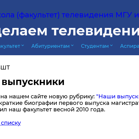
ла (факультет) телевидения МГУ им
елаем телевидени
expand_more
expand_more
expand_more
культет
Абитуриентам
Студентам
Аспира
ВШТ
 выпускники
 на нашем сайте новую рубрику:
"Наши выпуск
краткие биографии первого выпуска магистра
ил наш факультет весной 2010 года.
 списку