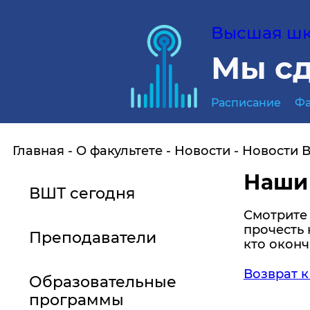
Высшая шко
Мы сд
Расписание
Фа
Главная
О факультете
Новости
Новости 
Наши
ВШТ сегодня
Смотрите
прочесть 
Преподаватели
кто оконч
Возврат к
Образовательные
программы