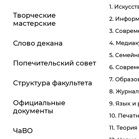
1. Искусс
Творческие
2. Информ
мастерские
3. Соврем
Слово декана
4. Медиа
5. Семейн
Попечительский совет
6. Соврем
7. Образо
Структура факультета
8. Журнал
Официальные
9. Язык и
документы
10. Печат
11. Теори
ЧаВО