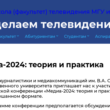
ла (факультет) телевидения МГУ им
елаем телевидени
expand_more
expand_more
expand_more
культет
Абитуриентам
Студентам
Аспира
-2024: теория и практика
журналистики и медиакоммуникаций им. В.А. 
венного университета приглашает нас к учас
кой конференции «Медиа-2024: теория и практ
мешанном формате.
мме конференции предполагается обсуждени