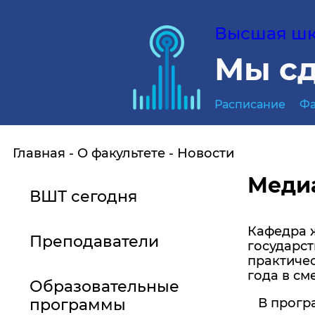
Высшая шко
Мы сд
Расписание
Фа
Главная
О факультете
Новости
Медиа
ВШТ сегодня
Кафедра 
Преподаватели
государст
практичес
года в с
Образовательные
программы
В програ