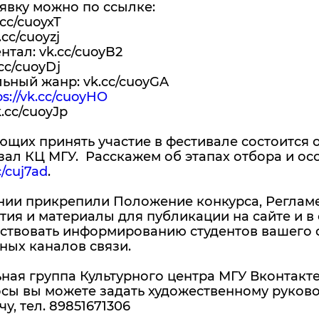
явку можно по ссылке:
cc/cuoyxT
cc/cuoyzj
тал: vk.cc/cuoyB2
cc/cuoyDj
ьный жанр: vk.cc/cuoyGA
ps://vk.cc/cuoyHO
.cc/cuoyJp
щих принять участие в фестивале состоится о
ал КЦ МГУ. Расскажем об этапах отбора и осо
c/cuj7ad
.
нии прикрепили Положение конкурса, Реглам
ия и материалы для публикации на сайте и в
йствовать информированию студентов вашего 
ных каналов связи.
ая группа Культурного центра МГУ Вконтакт
осы вы можете задать художественному руков
у, тел. 89851671306