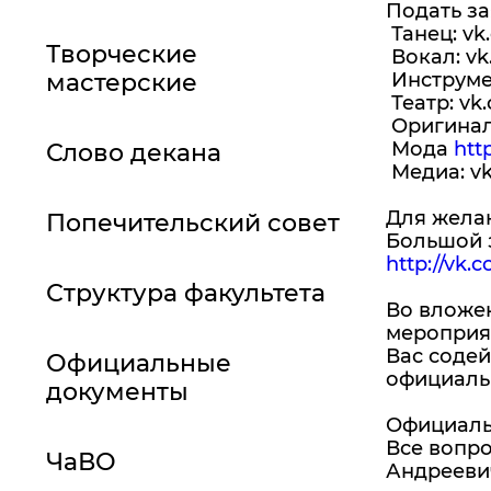
Подать за
Танец: vk.
Творческие
Вокал: vk.
мастерские
Инструмен
Театр: vk.
Оригинал
Мода
htt
Слово декана
Медиа: vk
Для желаю
Попечительский совет
Большой з
http://vk.c
Структура факультета
Во вложе
мероприят
Вас соде
Официальные
официаль
документы
Официальн
Все вопр
ЧаВО
Андреевич