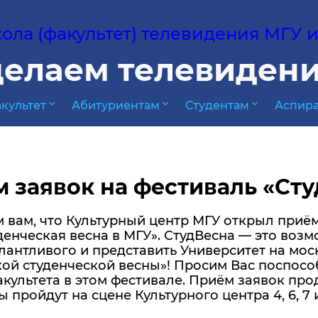
ла (факультет) телевидения МГУ им
елаем телевидени
expand_more
expand_more
expand_more
культет
Абитуриентам
Студентам
Аспира
 заявок на фестиваль «Сту
вам, что Культурный центр МГУ открыл приём
денческая весна в МГУ». СтудВесна — это возм
лантливого и представить Университет на мос
ой студенческой весны»! Просим Вас поспосо
культета в этом фестивале. Приём заявок про
 пройдут на сцене Культурного центра 4, 6, 7 и