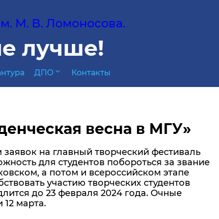
. М. В. Ломоносова.
е лучше!
expand_more
нтура
ДПО
Контакты
денческая весна в МГУ»
 заявок на главный творческий фестиваль
ожность для студентов побороться за звание
ковском, а потом и всероссийском этапе
бствовать участию творческих студентов
длится до 23 февраля 2024 года. Очные
 12 марта.