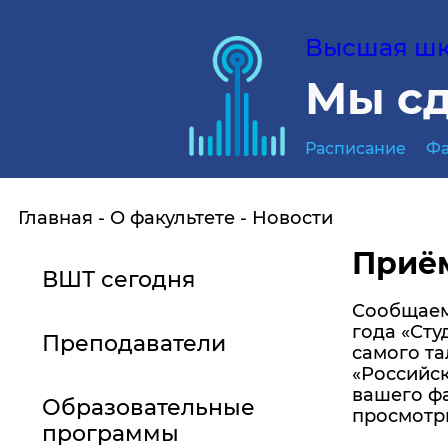
Высшая шко
Мы сд
Расписание
Фа
Главная
О факультете
Новости
Приём
ВШТ сегодня
Сообщаем 
года «Сту
Преподаватели
самого та
«Российск
вашего фа
Образовательные
просмотры
программы