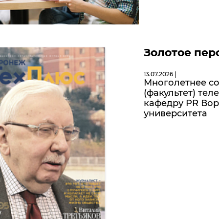
Золотое пер
13.07.2026 |
Многолетнее с
(факультет) те
кафедру PR Вор
университета