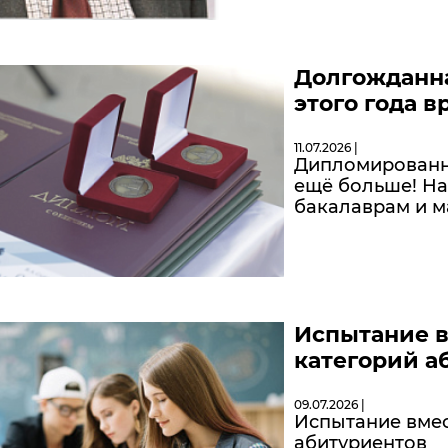
Долгожданна
этого года 
11.07.2026 |
Дипломированн
ещё больше! На
бакалаврам и м
Испытание в
категорий а
09.07.2026 |
Испытание вмес
абитуриентов