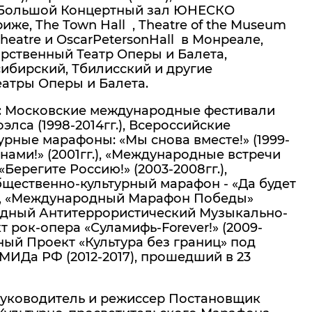
, Большой Концертный зал ЮНЕСКО
иже, The Town Hall , Theatre of the Museum
Theatre и OscarPetersonHall в Монреале,
арственный Театр Оперы и Балета,
ибирский, Тбилисский и другие
еатры Оперы и Балета.
: Московские международные фестивали
оэлса (1998-2014гг.), Всероссийские
рные марафоны: «Мы снова вместе!» (1999-
а нами!» (2001гг.), «Международные встречи
 «Берегите Россию!» (2003-2008гг.),
ественно-культурный марафон - «Да будет
г.), «Международный Марафон Победы»
родный Антитеррористический Музыкально-
 рок-опера «Суламифь-Forever!» (2009-
ный Проект «Культура без границ» под
ИДа РФ (2012-2017), прошедший в 23
уководитель и режиссер Постановщик