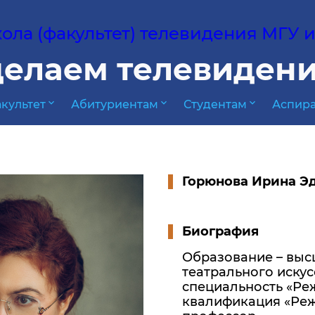
ла (факультет) телевидения МГУ им
елаем телевидени
expand_more
expand_more
expand_more
культет
Абитуриентам
Студентам
Аспира
Горюнова Ирина Э
Биография
Образование – выс
театрального искус
специальность «Ре
квалификация «Реж