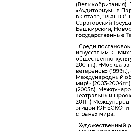
(Великобритания)
«Аудиториум» в Пар
в Оттаве, “RIALTO” 
Саратовский Госуд
Башкирский, Новос
государственные Т
Среди постановок
искусств им. С. Мих
общественно-культу
2001гг.), «Москва з
ветеранов» (1999г.),
Международный общ
мир!» (2003-2004г
(2005г.), Междуна
Театральный Проект
2011г.) Международ
эгидой ЮНЕСКО и М
странах мира.
Художественный р