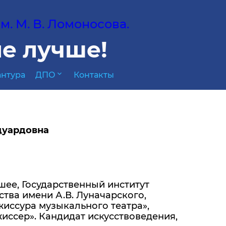
. М. В. Ломоносова.
е лучше!
expand_more
нтура
ДПО
Контакты
дуардовна
шее, Государственный институт
ства имени А.В. Луначарского,
жиссура музыкального театра»,
иссер». Кандидат искусствоведения,