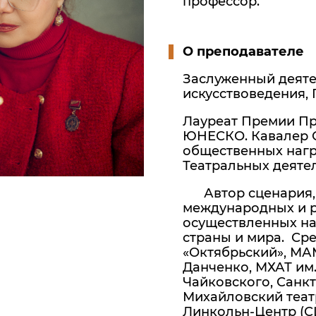
профессор.
О преподавателе
Заслуженный деятел
искусствоведения,
Лауреат Премии Пр
ЮНЕСКО. Кавалер О
общественных нагр
Театральных деяте
Автор сценария, 
международных и р
осуществленных на
страны и мира. Сре
«Октябрьский», МА
Данченко, МХАТ им. 
Чайковского, Санк
Михайловский теат
Линкольн-Центр (СШ