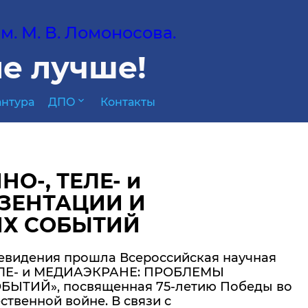
. М. В. Ломоносова.
е лучше!
expand_more
нтура
ДПО
Контакты
О-, ТЕЛЕ- и
ЗЕНТАЦИИ И
ИХ СОБЫТИЙ
елевидения прошла Всероссийская научная
ЕЛЕ- и МЕДИАЭКРАНЕ: ПРОБЛЕМЫ
ТИЙ», посвященная 75-летию Победы во
твенной войне. В связи с