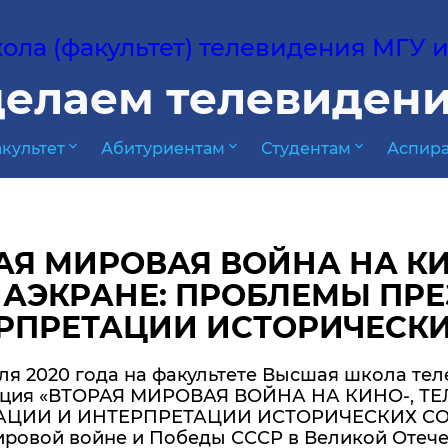
ла (факультет) телевидения МГУ им
елаем телевидени
expand_more
expand_more
expand_more
культет
Абитуриентам
Студентам
Аспира
АЯ МИРОВАЯ ВОЙНА НА КИН
АЭКРАНЕ: ПРОБЛЕМЫ ПРЕ
РПРЕТАЦИИ ИСТОРИЧЕСК
еля 2020 года на факультете Высшая школа т
ция «ВТОРАЯ МИРОВАЯ ВОЙНА НА КИНО-, Т
ЦИИ И ИНТЕРПРЕТАЦИИ ИСТОРИЧЕСКИХ СОБЫ
ровой войне и Победы СССР в Великой Отечес