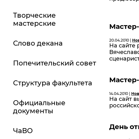
Творческие
мастерские
Мастер-
20.04.2010 |
Но
Слово декана
На сайте
Вячеславо
сценариста
Попечительский совет
Мастер-
Структура факультета
14.04.2010 |
Нов
На сайт в
Официальные
российск
документы
День о
ЧаВО