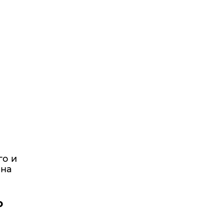
го и
ана
о