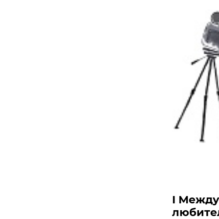
I Межд
любител