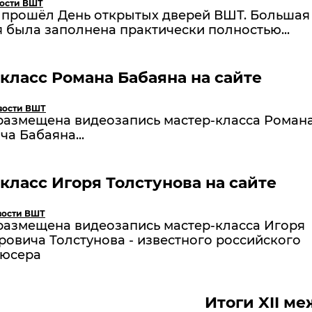
ости ВШТ
я прошёл День открытых дверей ВШТ. Большая
 была заполнена практически полностью...
класс Романа Бабаяна на сайте
вости ВШТ
 размещена видеозапись мастер-класса Роман
ча Бабаяна...
класс Игоря Толстунова на сайте
вости ВШТ
 размещена видеозапись мастер-класса Игоря
овича Толстунова - известного российского
юсера
Итоги XII м