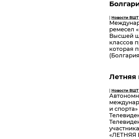
Болгария
|
Новости ВШТ
Междунар
ремесел 
Высшей шк
классов п
которая п
(Болгария)
Летняя
|
Новости ВШТ
Автономн
междунар
и спорта
Телевиден
Телевиде
участник
«ЛЕТНЯЯ 