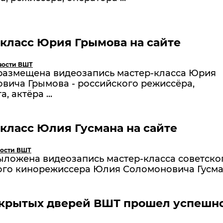
класс Юрия Грымова на сайте
вости ВШТ
 размещена видеозапись мастер-класса Юрия
вича Грымова - российского режиссёра,
, актёра ...
класс Юлия Гусмана на сайте
ости ВШТ
ыложена видеозапись мастер-класса советско
ого кинорежиссера Юлия Соломоновича Гусм
ткрытых дверей ВШТ прошел успешн