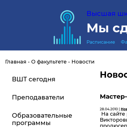
Высшая шко
Мы сд
Расписание
Фа
Главная
О факультете
Новости
Ново
ВШТ сегодня
Мастер-
Преподаватели
28.04.2010 |
Но
На сайте
Образовательные
Викторови
программы
продюсера