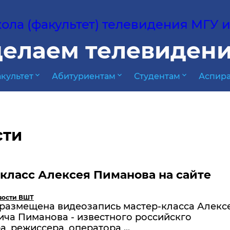
ла (факультет) телевидения МГУ им
елаем телевидени
expand_more
expand_more
expand_more
культет
Абитуриентам
Студентам
Аспира
сти
класс Алексея Пиманова на сайте
вости ВШТ
 размещена видеозапись мастер-класса Алекс
ча Пиманова - известного российскго
, режиссера, оператора ...