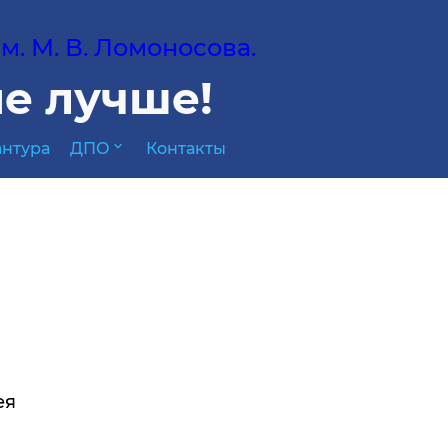
. М. В. Ломоносова.
е лучше!
expand_more
нтура
ДПО
Контакты
ея