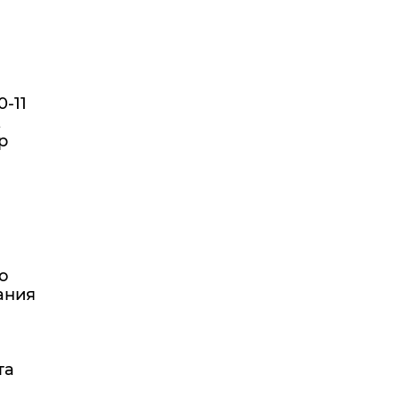
-11
,
р
о
ания
та