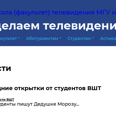
ла (факультет) телевидения МГУ им
елаем телевидени
expand_more
expand_more
expand_more
культет
Абитуриентам
Студентам
Аспира
сти
ние открытки от студентов ВШТ
сти ВШТ
денты пишут Дедушке Морозу...