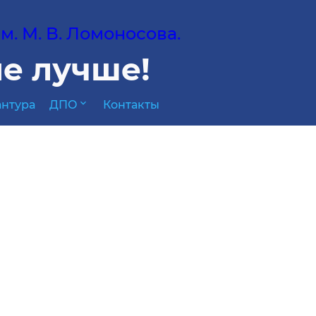
. М. В. Ломоносова.
е лучше!
expand_more
нтура
ДПО
Контакты