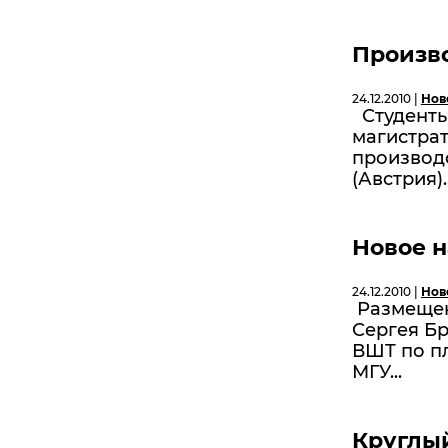
Произво
24.12.2010 |
Нов
Студенты 
магистра
производ
(Австрия).
Новое н
24.12.2010 |
Нов
Размещен
Сергея Б
ВШТ по п
МГУ...
Круглый