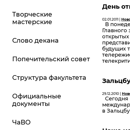
День о
Творческие
02.01.2011 |
Нов
мастерские
В понедел
Главного 
открытых 
Слово декана
представ
будущих 
телережи
Попечительский совет
телекрити
Структура факультета
Зальцб
29.12.2010 |
Нов
Официальные
Сегодня 
документы
междунар
в Зальцбур
ЧаВО