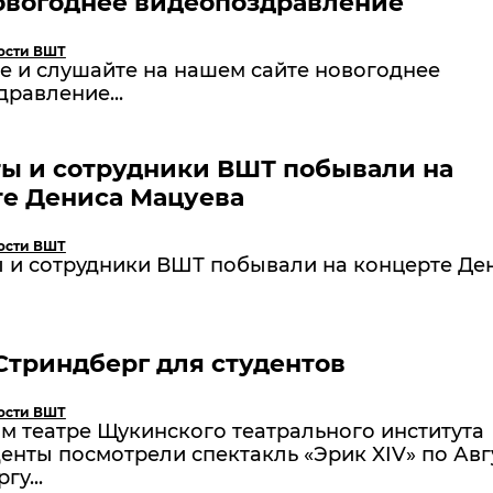
овогоднее видеопоздравление
ости ВШТ
 и слушайте на нашем сайте новогоднее
равление...
ты и сотрудники ВШТ побывали на
те Дениса Мацуева
ости ВШТ
 и сотрудники ВШТ побывали на концерте Де
.
Стриндберг для студентов
ости ВШТ
м театре Щукинского театрального института
енты посмотрели спектакль «Эрик XIV» по Авг
гу...