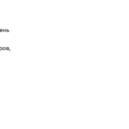
ень
ров,