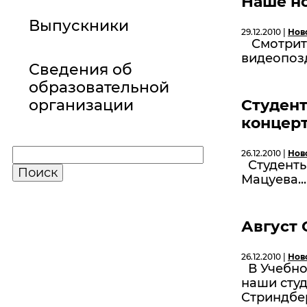
Наше н
Выпускники
29.12.2010 |
Нов
Смотрите
видеопозд
Сведения об
образовательной
организации
Студен
концер
26.12.2010 |
Нов
Студенты
Мацуева..
Август 
26.12.2010 |
Нов
В Учебно
наши студ
Стриндбер