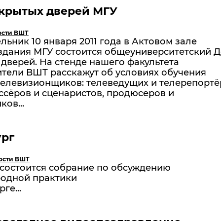
ткрытых дверей МГУ
ости ВШТ
ьник 10 января 2011 года в Актовом зале
здания МГУ состоится общеуниверситетский Д
дверей. На стенде нашего факультета
ители ВШТ расскажут об условиях обучения
телевизионщиков: телеведущих и телерепортё
ссёров и сценаристов, продюсеров и
ков...
ург
ости ВШТ
состоится собрание по обсуждению
одной практики
ге...