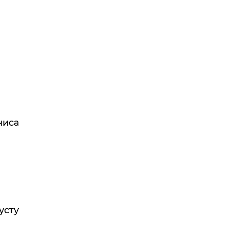
ниса
усту